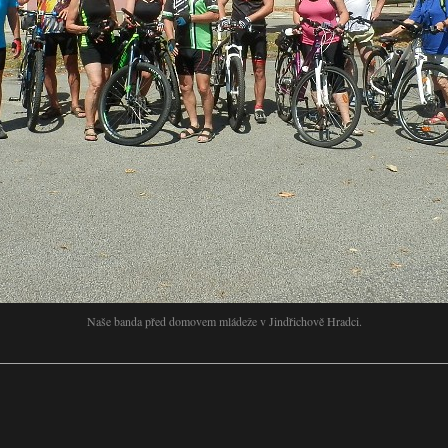
Naše banda před domovem mládeže v Jindřichově Hradci.