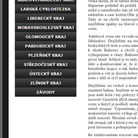
velká škoda, že se takhle ned
šlápneme pořádně do pedálů 
utíká a zanedlouho nás už v
nádražím a zase kolem Olše j
Tady se na chvíli zastavuj
najíždíme zpátky na hlavní 
cestu.
Asfaltová cesta nás vyvede 
Jablunkov. Dojíždíme na ro
beskydských lesů a cesta nám 
k oboře Bahenec a chvíli 
vyhupujeme u chaty Bahenec. 
pivní lázně. Jelikož je to t
dále a domlouváme se, že si
brutálního kopce a tak řadí
podzim a vítr je docela ledo
nimi v dáli se tyčí majestátn
Dojíždíme na vrchol a koneč
znamení bahna. Snažíme se ne
jsou naše kola i my pokryty
rozcestí Groníček (824 mnm)
cestu a ikdyž je podloží mok
mírně stoupat. Vzpomínám, j
neskutečné nároční výšlap až
další rozcestí. Musíme rovně 
Jak stoupá, tak i klesá a my
poté klesneme a pohupujeme s
Ke zmiňovanému rozcestí mus