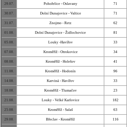
29.07.
Pohořelice - Oslavany
71
30.07.
Dolní Dunajovice - Valtice
71
31.07.
Znojmo - Retz
62
01.08.
Dolní Dunajovice - Židlochovice
81
05.08.
Louky -Havířov
33
07.08.
Kroměříž - Otrokovice
34
08.08.
Kroměříž - Holešov
41
11.08.
Kroměříž - Hodonín
96
14.08.
Karviná - Havířov
33
18.08.
Kroměříž - Tlumačov
23
21.08.
Louky - Velké Karlovice
182
25.08.
Kroměříž - Salaš
63
29.08.
Břeclav - Kroměříž
116