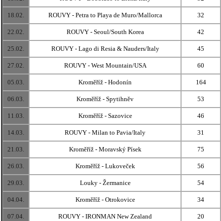
18.02.
ROUVY - Petra to Playa de Muro/Mallorca
32
22.02.
ROUVY - Seoul/South Korea
42
25.02.
ROUVY - Lago di Resia & Nauders/Italy
45
27.02.
ROUVY - West Mountain/USA
60
05.03.
Kroměříž - Hodonín
164
06.03.
Kroměříž - Spytihněv
53
11.03.
Kroměříž - Sazovice
46
14.03.
ROUVY - Milan to Pavia/Italy
31
21.03.
Kroměříž - Moravský Písek
75
26.03.
Kroměříž - Lukoveček
56
29.03.
Louky - Žermanice
54
04.04.
Kroměříž - Otrokovice
34
07.04.
ROUVY - IRONMAN New Zealand
20