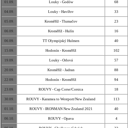
01.09.
Louky - Godów
68
04.09.
Louky - Havířov
33
05.09.
Kroměříž - Tlumačov
23
06.09.
Kroměříž - Hulín
16
06.09.
TT Olympijský Hulmen
40
15.09.
Hodonín - Kroměříž
102
19.09.
Louky - Orlová
57
20.09.
Kroměříž - Jadran
88
22.09.
Hodonín - Kroměříž
94
23.09.
ROUVY - Cap Corse/Corsica
18
30.09.
ROUVY - Karamea to Westport/New Zealand
113
01.10.
ROUVY - IRONMAN New Zealand 2021
40
06.10.
ROUVY - Opava
4