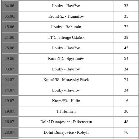
04.06.
Louky - Havířov
33
05.06.
Kroměříž - Tlumačov
35
15.06.
Louky - Bohumín
72
21.06.
TT Challenge Gdaňsk
38
25.06.
Louky - Havířov
45
29.06.
Kroměříž - Spytihněv
54
03.07.
Louky - Havířov
34
04.07.
Kroměříž - Moravský Písek
74
14.07.
Louky - Havířov
34
19.07.
Kroměříž - Hulín
16
19.07.
TT Hulmen
36
26.07.
Dolní Dunajovice- Falkenstein
48
28.07.
Dolní Dunajovice - Kobylí
76