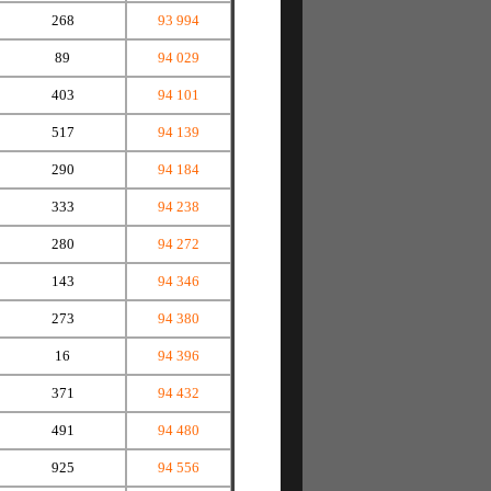
268
93 994
89
94 029
403
94 101
517
94 139
290
94 184
333
94 238
280
94 272
143
94 346
273
94 380
16
94 396
371
94 432
491
94 480
925
94 556