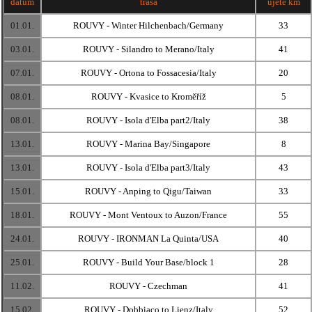
datum
trasa
ujeté km
01.01.
ROUVY - Winter Hilchenbach/Germany
33
03.01.
ROUVY - Silandro to Merano/Italy
41
07.01.
ROUVY - Ortona to Fossacesia/Italy
20
08.01.
ROUVY - Kvasice to Kroměříž
5
08.01.
ROUVY - Isola d'Elba part2/Italy
38
13.01.
ROUVY - Marina Bay/Singapore
8
13.01.
ROUVY - Isola d'Elba part3/Italy
43
15.01.
ROUVY - Anping to Qigu/Taiwan
33
18.01.
ROUVY - Mont Ventoux to Auzon/France
55
24.01.
ROUVY - IRONMAN La Quinta/USA
40
25.01.
ROUVY - Build Your Base/block 1
28
11.02.
ROUVY - Czechman
41
15.02.
ROUVY - Dobbiaco to Lienz/Italy
52