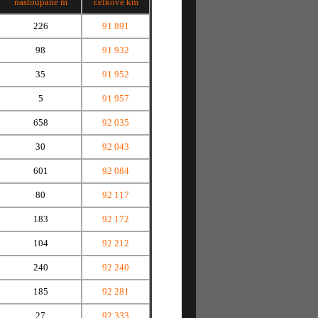
nastoupané m
celkové km
226
91 891
98
91 932
35
91 952
5
91 957
658
92 035
30
92 043
601
92 084
80
92 117
183
92 172
104
92 212
240
92 240
185
92 281
27
92 333