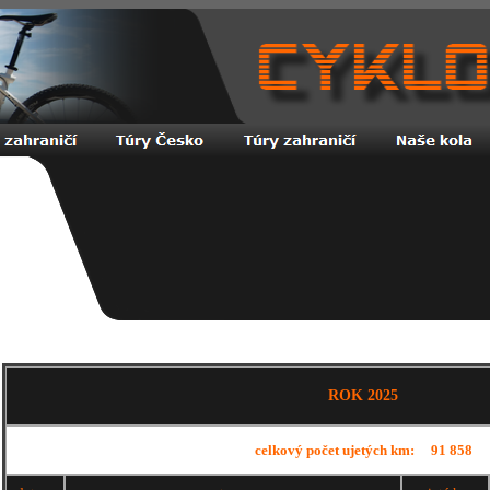
ROK 2025
celkový počet ujetých km: 91 858