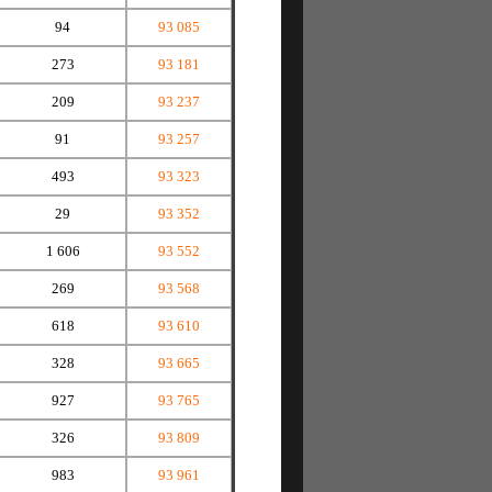
94
93 085
273
93 181
209
93 237
91
93 257
493
93 323
29
93 352
1 606
93 552
269
93 568
618
93 610
328
93 665
927
93 765
326
93 809
983
93 961