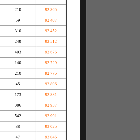
210
92 365
59
92 407
310
92 452
249
92 512
493
92 676
140
92 729
210
92 775
45
92 806
173
92 881
386
92 937
542
92 991
38
93 025
47
93 045