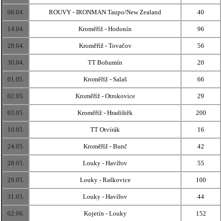
08.04.
ROUVY - IRONMAN Taupo/New Zealand
40
14.04.
Kroměříž - Hodonín
96
28.04.
Kroměříž - Tovačov
56
30.04.
TT Bohumín
20
01.05.
Kroměříž - Salaš
66
02.05.
Kroměříž - Otrokovice
29
03.05.
Kroměříž - Hradištěk
200
10.05.
TT Otvírák
16
24.05.
Kroměříž - Bunč
42
28.05.
Louky - Havířov
55
29.05.
Louky - Raškovice
100
31.05.
Louky - Havířov
44
02.06.
Kojetín - Louky
152