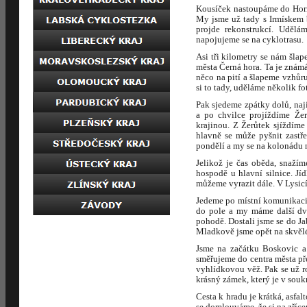
Kousíček nastoupáme do Horn
My jsme už tady s Irmískem 
projde rekonstrukcí. Udělá
napojujeme se na cyklotrasu.
Asi tři kilometry se nám šlap
města Černá hora. Ta je znám
něco na pití a šlapeme vzhůr
si to tady, uděláme několik f
Pak sjedeme zpátky dolů, naj
a po chvilce projíždíme Že
krajinou. Z Žerůtek sjíždím
hlavně se může pyšnit zastř
pondělí a my se na kolonádu
Jelikož je čas oběda, snaží
hospodě u hlavní silnice. Jí
můžeme vyrazit dále. V Lysicí
Jedeme po místní komunikaci,
do pole a my máme další dvo
pohodě. Dostali jsme se do J
Mladkově jsme opět na skvělé 
Jsme na začátku Boskovic a
směřujeme do centra města pře
vyhlídkovou věž. Pak se už r
krásný zámek, který je v sou
Cesta k hradu je krátká, asfa
se domlouváme, že si na zříce