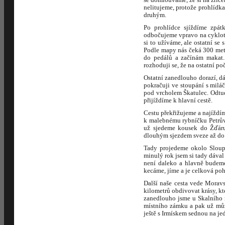
nelitujeme, protože prohlídka
druhým.
Po prohlídce sjíždíme zpát
odbočujeme vpravo na cyklotr
si to užíváme, ale ostatní se
Podle mapy nás čeká 300 metr
do pedálů a začínám makat.
rozhoduji se, že na ostatní p
Ostatní zanedlouho dorazí, dá
pokračuji ve stoupání s mil
pod vrcholem Škatulec. Odtud
přijíždíme k hlavní cestě.
Cestu překřižujeme a najíždím
k malebnému rybníčku Petrův 
už sjedeme kousek do Žďáru 
dlouhým sjezdem sveze až do
Tady projedeme okolo Sloups
minulý rok jsem si tady dával
není daleko a hlavně budeme
kecáme, jíme a je celková po
Další naše cesta vede Morav
kilometrů obdivovat krásy, k
zanedlouho jsme u Skalního 
místního zámku a pak už můž
ještě s Irmískem sednou na j