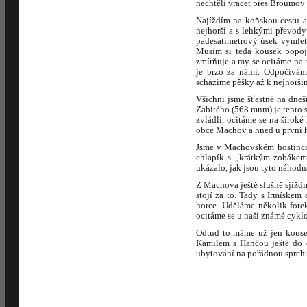
nechtěli vracet přes Broumov
Najíždím na koňskou cestu a
nejhorší a s lehkými převody 
padesátimetrový úsek vymlet
Musím si teda kousek popojí
zmírňuje a my se ocitáme na 
je brzo za námi. Odpočívám
scházíme pěšky až k nejhorší
Všichni jsme šťastně na dneš
Zabitého (568 mnm) je tento s
zvládli, ocitáme se na širok
obce Machov a hned u první h
Jsme v Machovském hostinci, 
chlapík s „krátkým zobákem“
ukázalo, jak jsou tyto náhodn
Z Machova ještě slušně sjížd
stojí za to. Tady s Irmískem
horce. Uděláme několik fote
ocitáme se u naší známé cyklo
Odtud to máme už jen kousek
Kamilem s Hančou ještě do c
ubytování na pořádnou sprchu