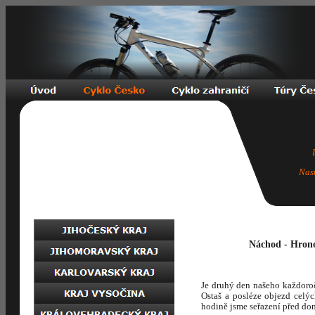
Nas
Náchod - Hrono
Je druhý den našeho každoro
Ostaš a posléze objezd celý
hodině jsme seřazení před d