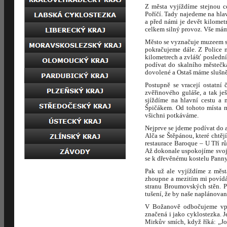
Z města vyjíždíme stejnou c
Poříčí. Tady najedeme na hla
a před námi je devět kilomet
celkem silný provoz. Vše mám
Město se vyznačuje muzeem st
pokračujeme dále. Z Police 
kilometrech a zvlášť poslední
podívat do skalního městečka
dovolené a Ostaš máme slušně
Postupně se vracejí ostatní
zvěřinového guláše, a tak je
sjíždíme na hlavní cestu a
Špičákem. Od tohoto místa m
všichni potkáváme.
Nejprve se jdeme podívat do 
Alča se Štěpánou, které chtěj
restaurace Baroque – U Tří r
Až dokonale uspokojíme svoj
se k dřevěnému kostelu Panny 
Pak už ale vyjíždíme z měs
zhoupne a mezitím mi povídá 
stranu Broumovských stěn. P
tušení, že by naše naplánovaná
V Božanově odbočujeme vpra
značená i jako cyklostezka. J
Mirkův smích, když říká: „Jo