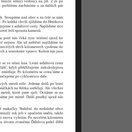
lavní silnici vedoucí na jih. Z ní po
 problému nacházíme a za dalších pár
ek. Stoupáme nad obec a na čele se nám
í. Po krátké chvíli sjíždíme do Hrutkova
jujeme z asfaltové cesty. Najíždíme sice
 které leží spousta kamenů.
 poté nás čeká ryze terénní sjezd ke
í nejsou. Ale už naštěstí najíždíme na
 necelých třech kilometrech vjedeme do
ch a tentokráte vpravo. Kolem nás jsou
 ve stínu lesa. Lesní asfaltová cesta
Zvlášť, když překřižujeme úzkokolejnou
 zmírňuje. Po kilometru se cesta láme a
kračujeme po cyklostezce dále.
vých metrů níže. Jedeme dolů po lesní
táčkách na štěrku ustřelují. Ale všichni
trů, které jsme sjeli. Ocitáme se na
páme jen mírně. Další prudký sjezd nás
né makačky. Naštěstí do nedaleké obce
minulý rok jeli v opačném směru, takže
ji znova vyfotím. Po necelém kilometru
mu útvaru zvanému Ďáblova prdel (684