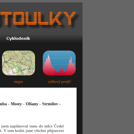
mapa
výškový profil
uba - Mosty - Olšany - Strmilov -
 jsem naplánoval trasu do srdce České
. V osm hodin jsme všichni připraveni