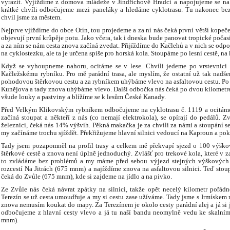
vyrazit. Vyjíždíme z domova mládeže v Jindřichově Hradci a napojujeme se na h
krátké chvíli odbočujeme mezi paneláky a hledáme cyklotrasu. Tu nakonec bez
chvil jsme za městem.
Nejprve vjíždíme do obce Otín, tou projedeme a za ní nás čeká první větší kopeč
objevují první krůpěje potu. Jako včera, tak i dneska bude panovat tropické počas
a za ním se nám cesta znova začíná zvedat. Přijíždíme do Kačlehů a v nich se odpo
na cyklostezku, ale ta je určena spíše pro horská kola. Stoupáme po lesní cestě, na
Když se vyhoupneme nahoru, ocitáme se v lese. Chvíli jedeme po vrstevnici a
Kačležskému rybníku. Pro mě parádní trasa, ale myslím, že ostatní už tak nadšen
pohodovou štěrkovou cestu a za rybníkem uhýbáme vlevo na asfaltovou cestu. Po
Kunějova a tady znova uhýbáme vlevo. Další odbočka nás čeká po dvou kilometre
všude louky a pastviny a blížíme se k lesům České Kanady.
Před Velkým Klikovským rybníkem odbočujeme na cyklotrasu č. 1119 a ocitáme se
začíná stoupat a někteří z nás (co nemají elektrokola), se opírají do pedálů. 
železnici, čeká nás 14% výšvih. Pěkná makačka je za chvíli za námi a stoupání se
my začínáme trochu sjíždět. Překřižujeme hlavní silnici vedoucí na Kaproun a po
Tady jsem pozapomněl na profil trasy a celkem mě překvapí sjezd o 100 výško
štěrkové cestě a znova není úplně jednoduchý. Zvlášť pro trekové kola, které v za
to zvládáme bez problémů a my máme před sebou výjezd stejných výškových me
rozcestí Na Jitrách (675 mnm) a najíždíme znova na asfaltovou silnici. Teď stou
čeká do Zvůle (675 mnm), kde si zajdeme na jídlo a na pivko.
Ze Zvůle nás čeká návrat zpátky na silnici, takže opět necelý kilometr pořád
Terezín se už cesta umoudřuje a my si cestu zase užíváme. Tady jsme s Irmískem 
znova nemusím koukat do mapy. Za Terezínem je okolo cesty parádní alej a já si 
odbočujeme z hlavní cesty vlevo a já tu naší bandu neomylně vedu ke skalní
mnm).