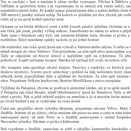
Ten se nachází v lese a musíme k němu trošku vystoupat. Všichni k Ďáblove p
Uděláme si společnou fotku a já vzpomínám, že tu minulý rok nikdo nebyl, tak 
nepublikovatelné fotky. Po krátké pauze pokračujeme dále a naším dalším cílem b
300 metrový prudký terénní sešup. Na kolech to sjíždíme jen dva, zbytek jde vedle
tohle už je na sjezd hodně náročný úsek.
Ocitáme se na široké štěrkové cestě a ještě kousek prudce sjíždíme. Ocitáme se 
nás čeká, jak jinak, prudký výšlap nahoru. Zanedlouho ho máme za sebou a přij
Tady jsme s Irmískem taky byli, tak ostatním hlídáme kola, dáváme si pivko a
rozhlednu. Když nasedáme zpátky na kola, je po jedné hodině.
Od rozhledny nás čeká sjezd, která nás vyhodí u Valtínovského mlýnu. U něho se 
mírně stoupat do obce Valtínov. Tím projedeme, za ním opět něco nastoupáme a p
Tady se odpojíme od hlavní silnice a najíždíme opět na cyklotrasu. Tu předs
pohodově. A opět začínáme stoupat. Dneska už začínají být svaly na nohou cítit.
Ale stoupání nám zpestřuje okolní krajina. Pastviny s ostrůvky, ve kterých jso
doslova mysticky. A tento pocit umocňuje i pohled na můj tachometr, který u
několik fotek, popojíždíme dále a sjíždíme do Suchdolu. Za ním opět musíme n
obce. Projedeme Velkým Jeníkovem, Horním Meziříčkem a znova stoupáme.
Vjíždíme do Palupína, chceme se podívat k místnímu zámku, ale je to spíše state
Z Palupína nás čeká dlouhý, téměř tříkilometrový sjezd do Strmilova. Tady si dě
oběd a pivko. Pak si ještě někteří zajdou na zmrzlinu a já si mezitím fotím místn
po čtvrté hodině a my se vydáváme na cestu domů.
Čeká nás projížďka okolo rybníku Hejtman, projedeme obcemi Vlčice, Malý 
Jindřiše. Jedeme už po silnici, občas musíme dát pozor na auta a cesta se nám krá
nastoupané metry už znát. Proto se v Jindřiši zastavujeme v místní hospůdc
Návesního rybníku. Dáváme si pivko a klábosíme.
Než vyjedeme z Jindřiše, zastavíme se ještě u zdejšího kamenného barokního 