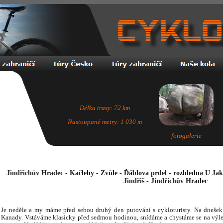
Délka trasy: 72 km
Nastoupané metry: 1 030 m
fotogalerie
Jindřichův Hradec - Kačlehy - Zvůle - Ďáblova prdel - rozhledna U Jak
Jindřiš - Jindřichův Hradec
Je neděle a my máme před sebou druhý den putování s cykloturisty. Na dnešek
Kanady. Vstáváme klasicky před sedmou hodinou, snídáme a chystáme se na výlet