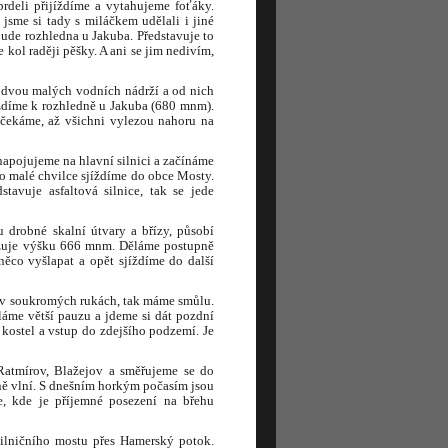
rdeli přijíždíme a vytahujeme foťáky.
jsme si tady s miláčkem udělali i jiné
ude rozhledna u Jakuba. Představuje to
 kol raději pěšky. A ani se jim nedivím,
u dvou malých vodních nádrží a od nich
íždíme k rozhledně u Jakuba (680 mnm).
 čekáme, až všichni vylezou nahoru na
napojujeme na hlavní silnici a začínáme
o malé chvilce sjíždíme do obce Mosty.
tavuje asfaltová silnice, tak se jede
u drobné skalní útvary a břízy, působí
kazuje výšku 666 mnm. Děláme postupně
ěco vyšlapat a opět sjíždíme do další
k v soukromých rukách, tak máme smůlu.
láme větší pauzu a jdeme si dát pozdní
í kostel a vstup do zdejšího podzemí. Je
Ratmírov, Blažejov a směřujeme se do
sně vlní. S dnešním horkým počasím jsou
e, kde je příjemné posezení na břehu
silničního mostu přes Hamerský potok.