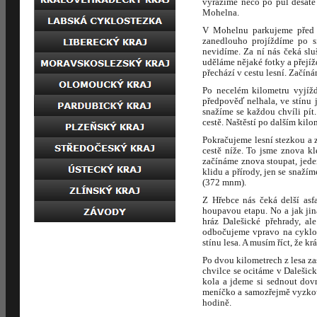
vyrážíme něco po půl desáté
Mohelna.
V Mohelnu parkujeme před p
zanedlouho projíždíme po s
nevidíme. Za ní nás čeká sl
uděláme nějaké fotky a přejíž
přechází v cestu lesní. Začíná
Po necelém kilometru vyjížd
předpověď nelhala, ve stínu 
snažíme se každou chvíli pít
cestě. Naštěstí po dalším kilo
Pokračujeme lesní stezkou a z
cestě níže. To jsme znova kl
začínáme znova stoupat, jede
klidu a přírody, jen se snaží
(372 mnm).
Z Hřebce nás čeká delší as
houpavou etapu. No a jak jin
hráz Dalešické přehrady, al
odbočujeme vpravo na cyklost
stínu lesa. A musím říct, že kr
Po dvou kilometrech z lesa za
chvilce se ocitáme v Dalešic
kola a jdeme si sednout dov
meníčko a samozřejmě vyzkouš
hodině.