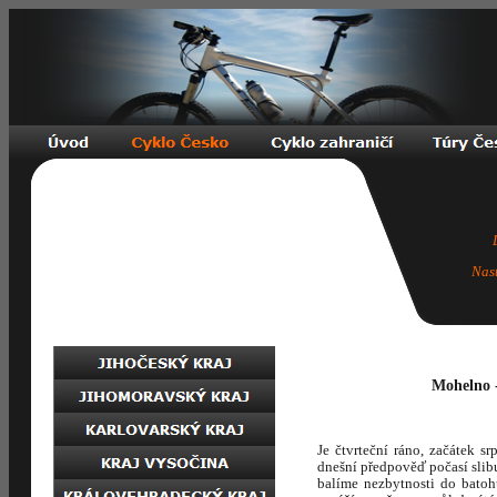
Nas
Mohelno -
Je čtvrteční ráno, začátek s
dnešní předpověď počasí slib
balíme nezbytnosti do batoh