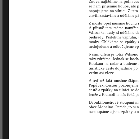
Znova najíždíme na polní cest
se nám příjemně houpe, ale p
napojujeme na silnici. Z tét
chvíli zastavíme a uděláme pá
Z mostu opět musíme trochu n
A přesně tam máme namířeno
Wilsonka. Tady si uděláme da
přehrady. Perfektní vzpruha,
mraky. Oblékáme se zpátky 
nedojedeme a odbočujeme vpra
Naším cílem je totiž Wilsono
taky zdržíme. Jednak se koch
Koukám na radar a budeme mí
turistické cestě dojíždíme p
vedru asi vleze.
A teď už fakt musíme šlápno
Popůvek. Cestou pozorujeme 
cestě a zpátky na silnici s
Jenže z Kramolína nás čeká p
Dvoukilometrové stoupání má
obce Mohelno. Paráda, to si 
nastoupáme a jsme zpátky u n