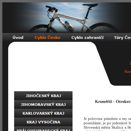
Nas
Kroměříž - Otrokovi
Je polovina prázdnin a my s
posnídáme, je po jedenácté 
Slovenská města Skalica a Ho