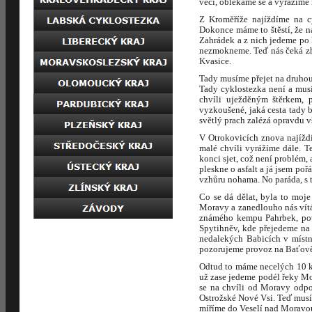
věci, oblékáme se a vyrážíme 
Z Kroměříže najíždíme na 
Dokonce máme to štěstí, že n
Zahrádek a z nich jedeme po
nezmokneme. Teď nás čeká zhr
Kvasice.
Tady musíme přejet na druhou 
Tady cyklostezka není a musí
chvíli uježděným štěrkem, 
vyzkoušené, jaká cesta tady 
světlý prach zalézá opravdu v
V Otrokovicích znova najíždí
malé chvíli vyrážíme dále. T
konci sjet, což není problém
pleskne o asfalt a já jsem po
vzhůru nohama. No paráda, s tí
Co se dá dělat, byla to moje
Moravy a zanedlouho nás vítá
známého kempu Pahrbek, pot
Spytihněv, kde přejedeme na
nedalekých Babicích v místn
pozorujeme provoz na Baťově
Odtud to máme necelých 10 k
už zase jedeme podél řeky M
se na chvíli od Moravy odpo
Ostrožské Nové Vsi. Teď musí
míříme do Veselí nad Moravou