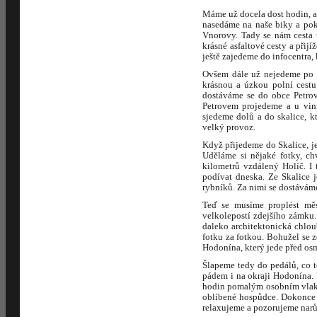
Máme už docela dost hodin, al
nasedáme na naše biky a pok
Vnorovy. Tady se nám cesta 
krásné asfaltové cesty a při
ještě zajedeme do infocentra
Ovšem dále už nejedeme po c
krásnou a úzkou polní cest
dostáváme se do obce Petrov.
Petrovem projedeme a u vin
sjedeme dolů a do skalice, kt
velký provoz.
Když přijedeme do Skalice, je
Uděláme si nějaké fotky, c
kilometrů vzdálený Holíč. I
podívat dneska. Ze Skalice 
rybníků. Za nimi se dostáváme
Teď se musíme proplést mě
velkolepostí zdejšího zámku.
daleko architektonická chlo
fotku za fotkou. Bohužel se
Hodonína, který jede před osm
Šlapeme tedy do pedálů, co 
pádem i na okraji Hodonína. U
hodin pomalým osobním vlake
oblíbené hospůdce. Dokonce g
relaxujeme a pozorujeme narůs