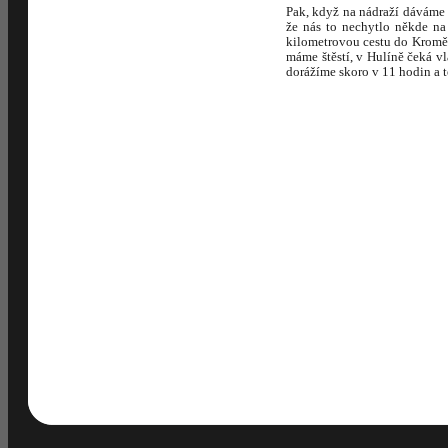
Pak, když na nádraží dáváme k
že nás to nechytlo někde na
kilometrovou cestu do Kroměř
máme štěstí, v Hulíně čeká v
dorážíme skoro v 11 hodin a 