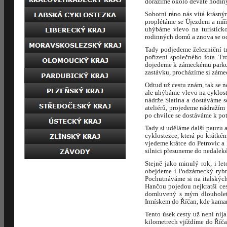
dorážíme okolo deváté hodiny
Sobotní ráno nás vítá krásný
proplétáme se Újezdem a míř
uhýbáme vlevo na turistick
rodinných domů a znova se oc
Tady podjedeme železniční t
pořízení společného fota. T
dojedeme k zámeckému parku 
zastávku, procházíme si zámec
Odtud už cestu znám, tak se
ale uhýbáme vlevo na cykloste
nádrže Slatina a dostáváme 
ateliérů, projedeme nádražím
po chvilce se dostáváme k po
Tady si uděláme další pauzu 
cyklostezce, která po krátké
vjedeme krátce do Petrovic a
silnici přesuneme do nedalek
Stejně jako minulý rok, i le
obejdeme i Podzámecký rybní
Pochutnáváme si na italských
Hančou pojedou nejkratší ces
domluvený s mým dlouholetý
Irmískem do Říčan, kde kamar
Tento úsek cesty už není nij
kilometrech vjíždíme do Říč