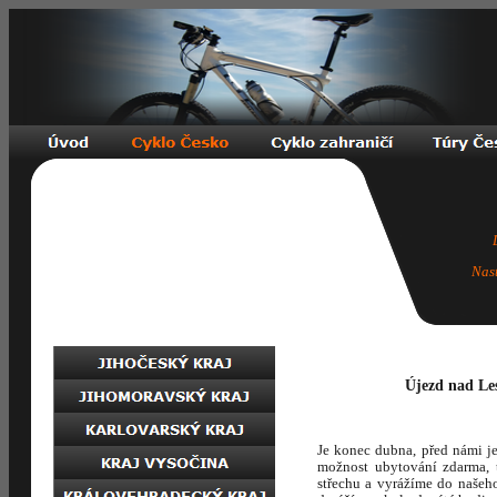
Nas
Újezd nad Les
Je konec dubna, před námi 
možnost ubytování zdarma, 
střechu a vyrážíme do našeh