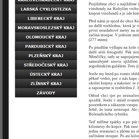
Projíždíme obcí a najíždíme 
vinohrady na Kobylím vrchu 
krajem vinohradů a je zde krá
Před námi je sjezd do obce Ko
na další rozhlednu, která je
první neasfaltové metry na 
začíná stoupat. V jednom mís
(277 mnm).
Po prudším výšlapu na kole s
další sérii fotografií. Pak 
Němčičky, tady se napojujeme 
samozřejmě znova sjíždíme
segedínským gulášem. Toto jí
Jenže my hned po tomto obědě
pěkně vedro, pot z nás kape
okolní krajiny a nakonec se
a zapisujeme si rozhlednu č. 3
Odtud chci sjet po neznačen
sjezdík. Jenže v místě zvané
pozemkem a zákazem vstupu. 
Ještě, že trasa nestoupá. Al
Boleradického rybníku.
Teď míříme zpátky a po pár m
kilometry do kopce. Pak zase
jednu restauraci a jdeme na o
začínáme stoupat. Po asi kil