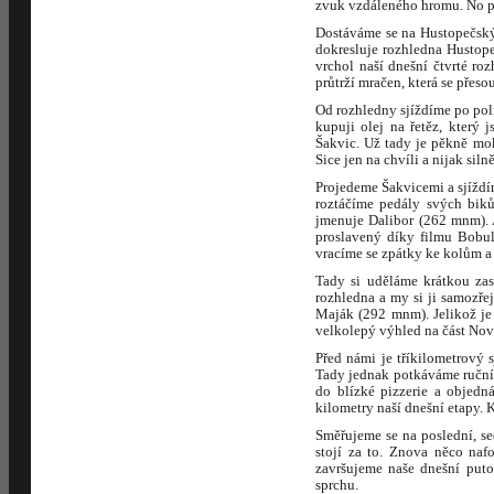
zvuk vzdáleného hromu. No p
Dostáváme se na Hustopečský
dokresluje rozhledna Hustop
vrchol naší dnešní čtvrté r
průtrží mračen, která se přes
Od rozhledny sjíždíme po poln
kupuji olej na řetěz, který
Šakvic. Už tady je pěkně mok
Sice jen na chvíli a nijak siln
Projedeme Šakvicemi a sjíždí
roztáčíme pedály svých biků
jmenuje Dalibor (262 mnm). 
proslavený díky filmu Bobul
vracíme se zpátky ke kolům a 
Tady si uděláme krátkou zas
rozhledna a my si ji samozře
Maják (292 mnm). Jelikož je 
velkolepý výhled na část Nov
Před námi je tříkilometrový
Tady jednak potkáváme ruční
do blízké pizzerie a objedn
kilometry naší dnešní etapy.
Směřujeme se na poslední, s
stojí za to. Znova něco na
završujeme naše dnešní puto
sprchu.