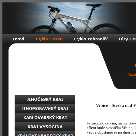
Nast
Vrbice - Stezka nad V
Je začátek června, máme dovo
cílem bude vesnička Vrbice,
věcí a chystáme se na dnešní 