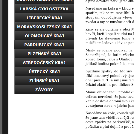
a před devátou parkujeme auto
Nasedáme na kola a v klidu s
spatřím, tak se mi moc líbí.
stoupání odbočujeme vlevo 
zvedat a my se musíme opřít 
Záhy se ale ocitáme v obci M
havíři, kteří kopali studni n
přivádí ke slavnému lomu Ve
miláčkem ledovou kávu a poté
Místy se jdeme podívat na 
Samozřejmě, že fotím všech
konec lomu, Jarča s Olinkou
jelikož hodina pokročila, mus
Sjíždíme zpátky do Mořiny a
tříkilometrový pohodový sjezd
opět přes 30°C a my jsme rád
čekání zkrátíme prohlídkou St
Máme objednanou prohlídku p
celkem nervózní, že jsme nec
kaple doslova ohromí svou krá
ve stejném stavu, v jakém jsm
Nasedáme na kole, kousek sj
že jsme tam viděli levnější r
cesta zpátky na parkoviště, 
pořádku a plní dojmů z prob