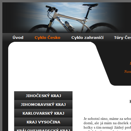
Nas
Je sobotní ráno, máme za sebou
domů, ale já mám na dnešek n
holky s tím nemají žádný pro