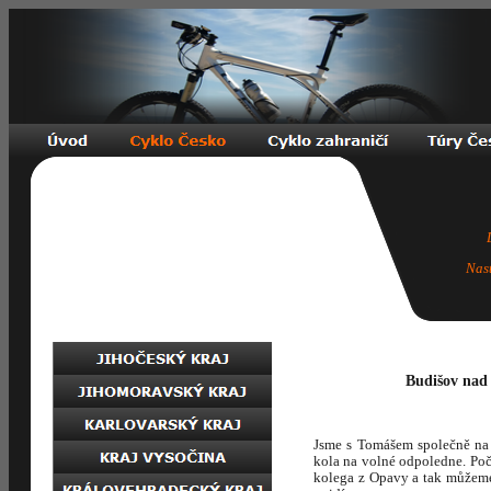
Nas
Budišov nad
Jsme s Tomášem společně na
kola na volné odpoledne. Počas
kolega z Opavy a tak můžeme