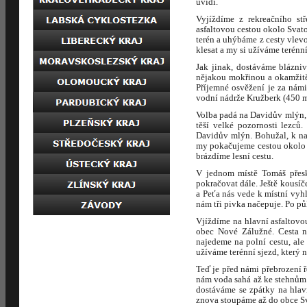
uvidí.
Vyjíždíme z rekreačního st
asfaltovou cestou okolo Svat
terén a uhýbáme z cesty vlevo
klesat a my si užíváme terénní
Jak jinak, dostáváme blázni
nějakou mokřinou a okamžitě
Příjemné osvěžení je za nám
vodní nádrže Kružberk (450 m
Volba padá na Davidův mlýn, č
těší velké pozornosti lezců
Davidův mlýn. Bohužal, k naší
my pokačujeme cestou okolo 
brázdíme lesní cestu.
V jednom místě Tomáš přesk
pokračovat dále. Ještě kousíč
a Peťa nás vede k místní vyhl
nám tři pivka načepuje. Po pů
Vjíždíme na hlavní asfaltov
obec Nové Zálužné. Cesta n
najedeme na polní cestu, al
užíváme terénní sjezd, který 
Teď je před námi přebrození 
nám voda sahá až ke stehnům. 
dostáváme se zpátky na hlav
znova stoupáme až do obce S