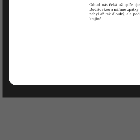
Odtud nás čeká už spíše sje
Budišovkou a míříme zpátky do
nebyl až tak dlouhý, ale pod
krajině.