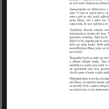
se tyčí nad Chebem na Zelené
Zastavujeme na křižovatce v 
sám. V tom se stává něco, co 
nám a ptá se mě, jestli náh
jsem Dawy, zní z jeho úst. 
odpovídá, že sice spěchá a ž
Vyrážíme docela ostrým te
fantastickou stezku do lesa.
panečku cestička. Sám bych 
Když se ho zeptám jak to mys
něco po něm hodit. Ještě je
neuvěřitelná dřina, jedu na 
na vrchol.
Nejraději bych se tady na ch
a dělám nějaké fotky. Tato
miláčkovi, jestli jsou ještě 
už spěcháme oba dva, prosím
chvíli jsme u hráze vodní nád
Objednáváme si pivka, kecáme 
ale Dawy už spěchá domů, takž
za skvělý švih a máš u mě piv
na ubytovnu, co by kamenem 