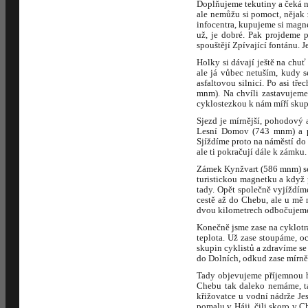
Doplňujeme tekutiny a čeká ná
ale nemůžu si pomoct, nějak 
infocentra, kupujeme si magne
už, je dobré. Pak projdeme 
spouštějí Zpívající fontánu. J
Holky si dávají ještě na chu
ale já vůbec netuším, kudy 
asfaltovou silnicí. Po asi tř
mnm). Na chvíli zastavujeme
cyklostezkou k nám míří skup
Sjezd je mírnější, pohodový 
Lesní Domov (743 mnm) a po
Sjíždíme proto na náměstí do 
ale ti pokračují dále k zámku
Zámek Kynžvart (586 mnm) se 
turistickou magnetku a když 
tady. Opět společně vyjíždím
cestě až do Chebu, ale u mě 
dvou kilometrech odbočujeme
Konečně jsme zase na cyklotras
teplota. Už zase stoupáme, o
skupin cyklistů a zdravíme s
do Dolních, odkud zase mírn
Tady objevujeme příjemnou h
Chebu tak daleko nemáme, ta
křižovatce u vodní nádrže Je
pomalu v Háji, čili skoro v C