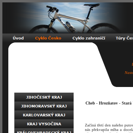
Nast
Cheb - Hrozňatov - Stará 
Začíná třetí den našeho put
nás překvapila mlha a docel