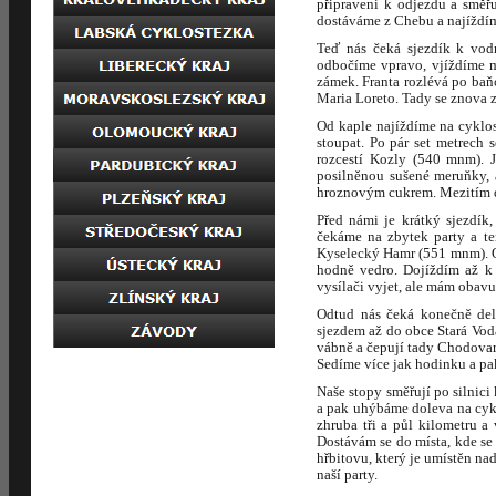
připraveni k odjezdu a směř
dostáváme z Chebu a najíždíme
Teď nás čeká sjezdík k vod
odbočíme vpravo, vjíždíme m
zámek. Franta rozlévá po baňc
Maria Loreto. Tady se znova z
Od kaple najíždíme na cyklos
stoupat. Po pár set metrech 
rozcestí Kozly (540 mnm). 
posilněnou sušené meruňky, al
hroznovým cukrem. Mezitím do
Před námi je krátký sjezdík
čekáme na zbytek party a te
Kyselecký Hamr (551 mnm). Od
hodně vedro. Dojíždím až k 
vysílači vyjet, ale mám obavu
Odtud nás čeká konečně del
sjezdem až do obce Stará Vod
vábně a čepují tady Chodovar
Sedíme více jak hodinku a pa
Naše stopy směřují po silnici
a pak uhýbáme doleva na cykl
zhruba tři a půl kilometru a
Dostávám se do místa, kde se
hřbitovu, který je umístěn n
naší party.