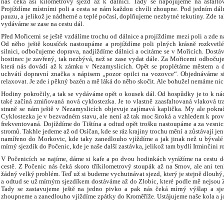
nás čeká asi kilometrový sjezd až k dálnici. Tady se napojujeme na asfaltov
Projíždíme místními poli a cesta se nám každou chvíli zhoupne. Pod jedním dá
pauzu, a jelikož je nádherné a teplé počasí, doplňujeme nezbytné tekutiny. Zde 
vydáváme se zase na cestu dál.
Před Mořicemi se ještě vzdálíme trochu od dálnice a projíždíme mezi poli a zde 
Od něho ještě kousíček nastoupáme a projíždíme poli plných krásně rozkvetlé
silnici, odbočujeme doprava, nadjíždíme dálnici a ocitáme se v Mořicích. Dostá
hostinec je zavřený, tak nezbývá, než se zase vydat dále. Za Mořicemi odbočuj
která nás dovádí až k zámku v Nezamyslicích. Opět se proplétáme městem a
uchvátí dopravní značka s nápisem „pozor opilci na vozovce“. Objednáváme s
relaxovat. Je zde i pěkný bazén a mě láká do něho skočit. Ale bohužel nemáme nic n
Hodiny pokročily, a tak se vydáváme opět o kousek dál. Od hospůdky je to k ná
také začíná zmiňovaná nová cyklostezka. Je to vlastně zaasfaltovaná vlaková tr
straně se nám ještě v Nezamyslicích objevuje zajímavá kaplička. My ale pokra
Cyklostezka je v bezvadném stavu, ale není až tak moc široká a vzhledem k provo
frekventovaná. Dojíždíme do Tištína a odtud opět trošku nastoupáme a za vesnicí
stromů. Takhle jedeme až od Osíčan, kde se ráz krajiny trochu mění a zůstávají je
namířeno do Morkovic, kde taky zanedlouho vjíždíme a jak jinak než u bývalé
mírný sjezdík do Počenic, kde je naše další zastávka, jelikož tam bydlí Irminčini r
V Počenicích se najíme, dáme si kafe a po dvou hodinkách vyrážíme na cestu 
cestě. Z Počenic nás čeká skoro tříkilometrový stoupák až na Srnov, ale ani te
žádný velký problém. Teď už si budeme vychutnávat sjezd, který je stejně dlouhý
a odtud se už mírným sjezdíkem dostáváme až do Zlobic, které podle mě nejsou Zl
Tady se zastavujeme ještě na jedno pivko a pak nás čeká mírný výšlap a sje
zhoupneme a zanedlouho vjíždíme zpátky do Kroměříže. Ustájujeme naše kola a j