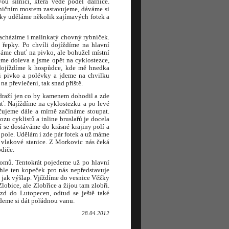
ou silnici, která vede podél dálnice.
lničním mostem zastavujeme, dáváme si
taky uděláme několik zajímavých fotek a
nacházíme i malinkatý chovný rybníček.
 řepky. Po chvíli dojíždíme na hlavní
váme chuť na pivko, ale bohužel místní
eme doleva a jsme opět na cyklostezce,
 dojíždíme k hospůdce, kde mě hnedka
i pivko a polévky a jdeme na chvilku
a převlečení, tak snad příště.
draží jen co by kamenem dohodil a zde
ať. Najíždíme na cyklostezku a po levé
čujeme dále a mírně začínáme stoupat.
zu cyklistů a inline bruslařů je docela
 se dostáváme do krásné krajiny polí a
n pole. Udělám i zde pár fotek a už máme
 vlakové stanice. Z Morkovic nás čeká
odiče.
domů. Tentokrát pojedeme už po hlavní
nhle ten kopeček pro nás nepředstavuje
, jak výšlap. Vjíždíme do vesnice Věžky
obice, ale Zlobřice a žijou tam zlobři.
zd do Lutopecen, odtud se ještě také
deme si dát pořádnou vanu.
28.04.2012