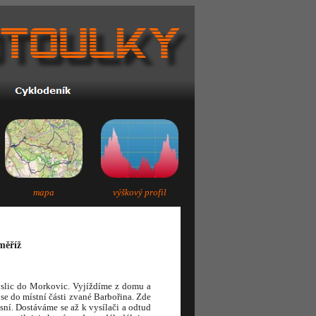
mapa
výškový profil
měříž
slic do Morkovic. Vyjíždíme z domu a
se do místní části zvané Barbořina. Zde
ní. Dostáváme se až k vysílači a odtud