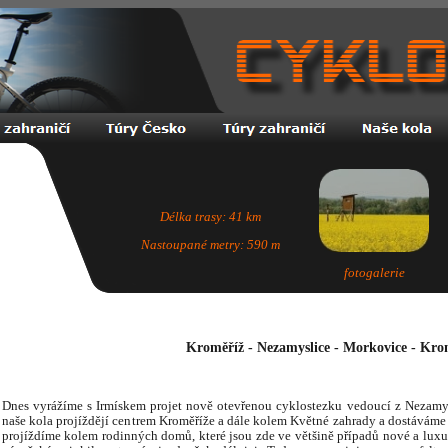
Délka trasy: 41 km
Nastoupané metry: 590 m
fotogalerie
Kroměříž - Nezamyslice - Morkovice - Kro
Dnes vyrážíme s Irmískem projet nově otevřenou cyklostezku vedoucí z Nezamy
naše kola projíždějí centrem Kroměříže a dále kolem Květné zahrady a dostáváme 
projíždíme kolem rodinných domů, které jsou zde ve většině případů nové a luxus