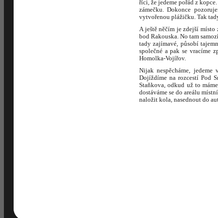
říci, že jedeme pořád z kopce
zámečku. Dokonce pozoruje
vytvořenou plážičku. Tak tad
A ještě něčím je zdejší místo
bod Rakouska. No tam samozře
tady zajímavé, působí tajem
společné a pak se vracíme z
Homolka-Vojířov.
Nijak nespěcháme, jedeme v 
Dojíždíme na rozcestí Pod 
Staňkova, odkud už to máme 
dostáváme se do areálu místní
naložit kola, nasednout do au