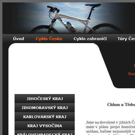
Nas
Chlum u Třebon
Jsme na dovolené v jižních 
mám v plánu projet hraničn
snídani, balíme nejnutnější 