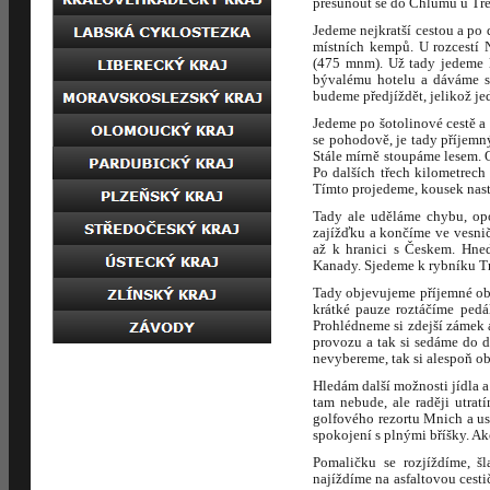
přesunout se do Chlumu u Tř
Jedeme nejkratší cestou a po
místních kempů. U rozcestí 
(475 mnm). Už tady jedeme l
bývalému hotelu a dáváme se
budeme předjíždět, jelikož j
Jedeme po šotolinové cestě a 
se pohodově, je tady příjemný
Stále mírně stoupáme lesem. 
Po dalších třech kilometrec
Tímto projedeme, kousek nast
Tady ale uděláme chybu, opo
zajížďku a končíme ve vesnič
až k hranici s Českem. Hned
Kanady. Sjedeme k rybníku Tr
Tady objevujeme příjemné obč
krátké pauze roztáčíme pedá
Prohlédneme si zdejší zámek a
provozu a tak si sedáme do dr
nevybereme, tak si alespoň o
Hledám další možnosti jídla a
tam nebude, ale raději utra
golfového rezortu Mnich a usa
spokojení s plnými bříšky. Ak
Pomaličku se rozjíždíme, š
najíždíme na asfaltovou cest