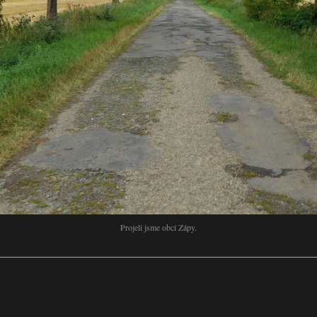
Projeli jsme obcí Zápy.