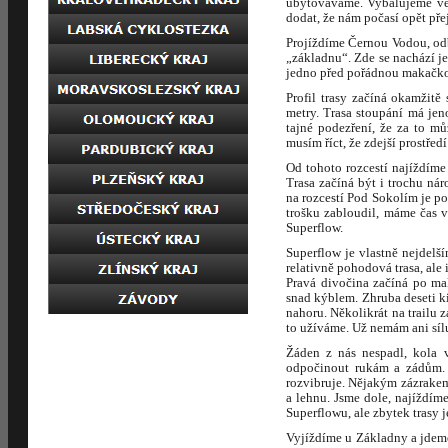
ubytováváme. Vybalujeme věc
dodat, že nám počasí opět pře
Projíždíme Černou Vodou, od
„základnu“. Zde se nachází j
jedno před pořádnou makačkou
Profil trasy začíná okamžitě
metry. Trasa stoupání má jen
tajné podezření, že za to m
musím říct, že zdejší prostře
Od tohoto rozcestí najíždíme
Trasa začíná být i trochu ná
na rozcestí Pod Sokolím je p
trošku zabloudil, máme čas 
Superflow.
Superflow je vlastně nejdelš
relativně pohodová trasa, ale 
Pravá divočina začíná po ma
snad kýblem. Zhruba deseti ki
nahoru. Několikrát na trailu 
to užíváme. Už nemám ani síl
Žáden z nás nespadl, kola v
odpočinout rukám a zádům. 
rozvibruje. Nějakým zázrakem
a lehnu. Jsme dole, najíždím
Superflowu, ale zbytek trasy 
Vyjíždíme u Základny a jdeme 