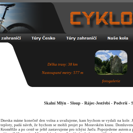
Délka trasy: 38 km
Nastoupané metry: 577 m
fotogalerie
Skalní Mlýn - Sloup - Rájec-Jestřebí - Podvrší -
Dneska máme konečně den volna a uvažujeme, kam bychom se vydali na kole. Je
teploty, padá návrh, že bychom se mohli projet po Moravském krasu. Domluven
Kroměříže a po cestě se ještě zastavujeme pro tchýni Jarču. Popojedeme autem a