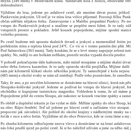
mlýna (349 mnm) v Moravském krasu. Sundávám kola z nosičů, obouváme tret
dobrodružství.
Vjíždíme do lesa, jedeme po asfaltové cestě, ale musíme dávat pozor, jeliko
Punkevním jeskyním. Už teď je ve stínu lesa velice příjemně. Pozoruji říčku Punkv
občas udělám nějakou fotku. Zastavujeme i u Malého propadání Punkvy. Po nec
vstupu do Punkevních jeskyní a snažíme se proplést mezi lidmi. Je to tady zúž
vstupních prostor a pokladen. Ještě kousek popojedeme, míjíme spodní stani
volného prostoru.
Po cestě budeme mít spoustu skalních útvarů a jeskyní a momentálně fotím je
perfektním stínu a teplota klesá pod 24°C. Co víc si v tomto parném dni přát. M
Pod Salmovkou (363 mnm). Tady koukám, že se z levé strany napojuje zelená turist
zpátky. No, raději to ani holkám neříkám, protože stezka vypadá docela prudce.
V pohodě pokračujeme dále kaňonem, stále mírně stoupáme a míjíme skalní útvar
nebo třeba čertovu kazatelnu. Je to tady opravdu skvělá projížďka. Míjíme další 
nám pár kilometrů klikatí okolo několika jeskyní. Ty samozřejmě z kola nejsou
(485 mnm) a okolní svahy se nám už zmírňují. Podle toho poznáváme, že zanedl
Taky, že ano, a po necelém kilometru se dostáváme na hlavní silnici, která nás při
Sloupsko-šošůvské jeskyně. Jedeme se podívat ke vstupu do hlavní jeskyně, fot
obchůdku si kupujeme turistickou magnetku. Vzhledem k tomu, že už máme p
Popojedeme ještě do centra Sloupu, ale nakonec se kousek vracíme zpátky a zastav
Po obědě a doplnění tekutin je čas vydat se dále. Míříme zpátky do obce Sloup
na obec Rájec-Jestřebí. Teď už jedeme po hlavní cestě a začínáme více stoupat. 
propocení jak závodníci. Ale pohled do okolní krajiny s nádhernými mraky na o
foťák v ruce a něco fotím. Vyjíždíme až do obce Petrovice, kde se cesta láme a my
Po zhruba kilometru odbočujeme znova vlevo a dostáváme se na lesní asfaltovou
nás čeká prudší sjezd po polní cestě. Já si ho náležitě užívám a jsme za něho rád,