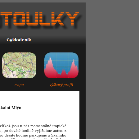
mapa
výškový profil
 Skalní Mlýn
likož jsou u nás momentálně tropické
o, po deváté hodině vyjíždíme autem z
 po desáté hodině parkujeme u Skalního