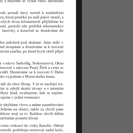
ry a můžeme se vydat vstříc dnešnímu
ž zde proudí davy turistů k nedalekým
u, která protéká po naší pravé straně, a
elých dvou kilometrech přijíždíme ke
ené, protože zde probíhá rekonstrukce
ci lanovky a konečně se dostáváme do
den průchod pod skalami. Jsme stále v
írně stoupáme a dostáváme se k rozcestí
ická značka, po které bych chtěl přijet
y s názvy Sarkofág, Stokorunová, Okna
rozcestí s názvem Pustý Žleb a cesta se
 vidět. Dostáváme se k rozcestí U Dubu
ouho vyjedeme z Moravského krasu.
vádí do obce Sloup. V ní se nachází tzv.
ím si zdejší skalní útvary a v místním
ěkný hlad, uvažujeme, kde se najíme.
ujeme v jedné restauraci.
, kde uhýbáme vlevo a máme nasměrováno
Jedeme na slunci, takže za chvíli jsme
bloze stojí za to. Každou chvíli držím
 začínáme pomalu klesat.
 cestu vedoucí do vísky Karolín. Odtud
 protože potřebuju otestovat zadní kolo,