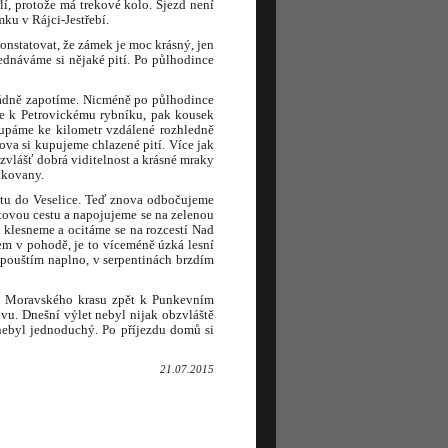
lí, protože má trekové kolo. Sjezd není
ku v Rájci-Jestřebí.
nstatovat, že zámek je moc krásný, jen
jednáváme si nějaké pití. Po půlhodince
řádně zapotíme. Nicméně po půlhodince
e k Petrovickému rybníku, pak kousek
oupáme ke kilometr vzdálené rozhledně
ova si kupujeme chlazené pití. Více jak
bzvlášť dobrá viditelnost a krásné mraky
ukovany.
stu do Veselice. Teď znova odbočujeme
tovou cestu a napojujeme se na zelenou
 klesneme a ocitáme se na rozcestí Nad
em v pohodě, je to víceméně úzká lesní
e pouštím naplno, v serpentinách brzdím
ím Moravského krasu zpět k Punkevním
vu. Dnešní výlet nebyl nijak obzvláště
nebyl jednoduchý. Po příjezdu domů si
21.07.2015