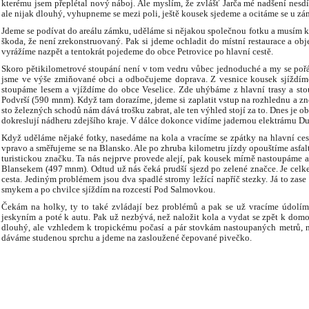
kterému jsem přeplétal nový náboj. Ale myslím, že zvlášť Jarča mé nadšení nesdí
ale nijak dlouhý, vyhupneme se mezi poli, ještě kousek sjedeme a ocitáme se u zám
Jdeme se podívat do areálu zámku, uděláme si nějakou společnou fotku a musím ko
škoda, že není zrekonstruovaný. Pak si jdeme ochladit do místní restaurace a ob
vyrážíme nazpět a tentokrát pojedeme do obce Petrovice po hlavní cestě.
Skoro pětikilometrové stoupání není v tom vedru vůbec jednoduché a my se po
jsme ve výše zmiňované obci a odbočujeme doprava. Z vesnice kousek sjíždím
stoupáme lesem a vjíždíme do obce Veselice. Zde uhýbáme z hlavní trasy a st
Podvrší (590 mnm). Když tam dorazíme, jdeme si zaplatit vstup na rozhlednu a zn
sto železných schodů nám dává trošku zabrat, ale ten výhled stojí za to. Dnes je o
dokreslují nádheru zdejšího kraje. V dálce dokonce vidíme jadernou elektrárnu D
Když uděláme nějaké fotky, nasedáme na kola a vracíme se zpátky na hlavní ce
vpravo a směřujeme se na Blansko. Ale po zhruba kilometru jízdy opouštíme asfal
turistickou značku. Ta nás nejprve provede alejí, pak kousek mírně nastoupáme a
Blansekem (497 mnm). Odtud už nás čeká prudší sjezd po zelené značce. Je celk
cesta. Jediným problémem jsou dva spadlé stromy ležící napříč stezky. Já to zas
smykem a po chvilce sjíždím na rozcestí Pod Salmovkou.
Čekám na holky, ty to také zvládají bez problémů a pak se už vracíme údol
jeskyním a poté k autu. Pak už nezbývá, než naložit kola a vydat se zpět k domo
dlouhý, ale vzhledem k tropickému počasí a pár stovkám nastoupaných metrů, 
dáváme studenou sprchu a jdeme na zasloužené čepované pivečko.