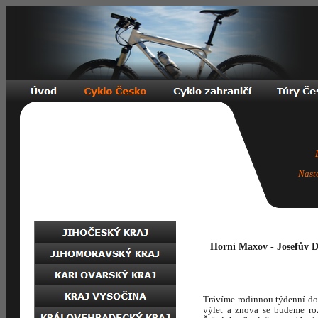
Nast
Horní Maxov - Josefův D
Trávíme rodinnou týdenní do
výlet a znova se budeme ro