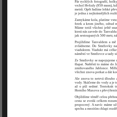
Pár rychlých fotografií, hol
vrchol Hvězdy (959 mnm), kd
metrů. Opět řadíme lehké přev
je jedna z nejkrásnějších roz
Zamykáme kola, platíme vstu
fotek a krom jiného, odtud 
Máme totiž všichni ještě sra
která nás zavede do Tanvaldu
jak sestoupaných 500 metr, ná
Projíždíme Tanvaldem a mě t
zvládneme. Do Smržovky naš
viaduktem. Viadukt má celke
náměstí ve Smržovce a tady si
Ze Smržovky se napojujeme na 
šlapat. Naštěstí to máme do 
zmiňovaného Jablonce. Mířím
všichni znova potkat a dát ko
Ale znova to netrvá dlouho a
vody. Skáčeme do vody a je t
až o půl sedmé. Tentokrát t
Horního Maxova s převýšením
Objíždíme téměř celou přehrad
cesta se zvedá celkem rozum
propocený. A navíc máme už 
sprchu a mezitím chlapi rozdě