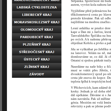
Štěpánka. Společnost mi bude
autem, vyvézt kola nahoru lano
Vyjíždíme před jedenáctou ho
tříkilometrová cesta po hlav
protože klesáme. Pak už odb
najíždíme na modrou značku 
Lesní asfaltka se prudce de
kape a Dan mi s Jarčou, kter
Tanvaldského Špičáku na hran
po svých. A k našemu překvap
objednat Kofolu a pivko a pak
Jdu se vyškrábat po žebříku n
na lanovce. Volám na ně, má
domlouváme se, co dál. Já c
Ostatní si sjedou párkrát tra
Nasedáme na naše biky a fičák
musí se vrátit přes Jiřetín
dvoukilometrový sjezd po sil
cesta jde znova do kopce. D
teplota šplhá k tropickým h
V Příchovicích, kam zdárně do
kroky. Jednak je už doba ob
dál opékáme. Dáváme si s Jar
nám navrátila. Pak už míříme
génia. Mezitím mi volá Irmís
rekvizity a pak se jdeme podí