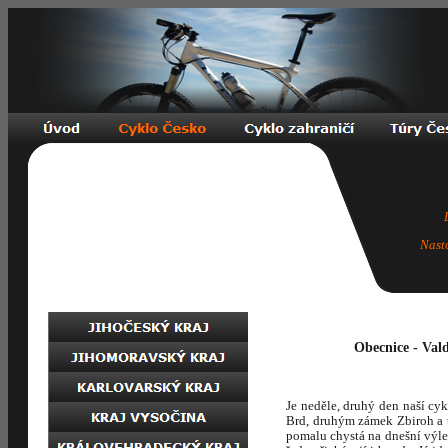
Nast
Obecnice - Vald
Je neděle, druhý den naší cyk
Brd, druhým zámek Zbiroh a t
pomalu chystá na dnešní výlet