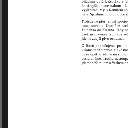
Sjíždíme dolů k Žebráku a j
že si vyšlápneme nahoru i k
vyjíždíme. My s Kamilem jde
dále. Sjíždíme dolů do obce Ž
Projedeme přes ranvej sporto
tomu novému. Uvnitř se nach
Felbabka do Křesína. Tady ná
úsek necháváme rychle za se
jdeme zdejší pivo ochutnat.
Z Jinců pokračujeme po hlav
kilometrech vpravo. Čeká ná
ní se opět vjíždíme na silni
cestu známe. Trošku nastoupá
jdeme s Kamilem a Vaškem na