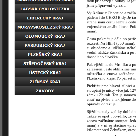
řadu přicházejí i bundy. Já jd
jsme připraveni vyrazit.
Vyjíždíme z Obecnice a začín
pádem i do CHKO Brdy. Je tad
straně nám cestu lemují ced
vojenského areálu Jince. Po
mnm).
Cesta pokračuje dále po perfe
rozcestí Na Hlíně (550 mnm).
si objedeme a uděláme někol
vodní nádrže Záskalská a po 
dospělého člověka.
Pak vjíždíme do Mrtníku a po
železáren. Ještě obhlížíme mí
městečka a znova začínáme 
Plzeňského kraje. Po pár set
Překřižujeme hlavní silnici
stoupání je místy více jak 1
zámku Zbiroh. Ten je samozř
chuť na pivko a tak jdeme do 
opravdu odrazuje.
Sjíždíme tedy zpátky dolů do
Takže se opět potvrdilo, že 
znova začínáme stoupat. Jede
mnm) a v ní se stáčíme vpra
kilometr před Žebrákem, otev