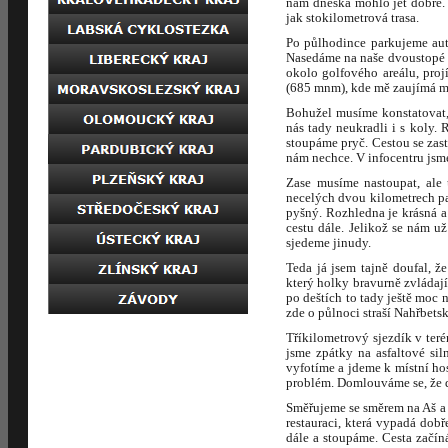
nám dneska mohlo jet dobře.
jak stokilometrová trasa.
Po půlhodince parkujeme aut
Nasedáme na naše dvoustopé oř
okolo golfového areálu, pro
(685 mnm), kde mě zaujímá ma
Bohužel musíme konstatovat,
nás tady neukradli i s koly.
stoupáme pryč. Cestou se zast
nám nechce. V infocentru jsme
Zase musíme nastoupat, ale 
necelých dvou kilometrech p
pyšný. Rozhledna je krásná a
cestu dále. Jelikož se nám u
sjedeme jinudy.
Teda já jsem tajně doufal, 
který holky bravurně zvládají
po deštích to tady ještě moc 
zde o půlnoci straší Nahřbets
Tříkilometrový sjezdík v teré
jsme zpátky na asfaltové si
vyfotíme a jdeme k místní hos
problém. Domlouváme se, že d
Směřujeme se směrem na Aš a
restauraci, která vypadá dobř
dále a stoupáme. Cesta začín