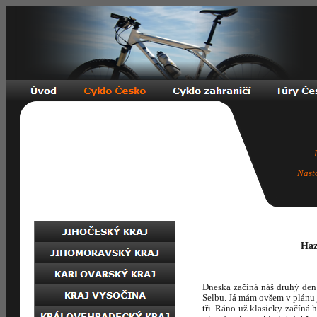
Nast
Haz
Dneska začíná náš druhý den
Selbu. Já mám ovšem v plánu j
tři. Ráno už klasicky začíná 