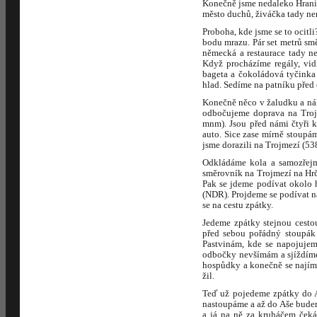
Konečně jsme nedaleko Hranic
město duchů, živáčka tady nen
Proboha, kde jsme se to ocitl
bodu mrazu. Pár set metrů sm
německá a restaurace tady ne
Když procházíme regály, vid
bageta a čokoládová tyčinka 
hlad. Sedíme na patníku před
Konečně něco v žaludku a nál
odbočujeme doprava na Troj
mnm). Jsou před námi čtyři k
auto. Sice zase mírně stoupá
jsme dorazili na Trojmezí (53
Odkládáme kola a samozřejm
směrovník na Trojmezí na Hrč
Pak se jdeme podívat okolo 
(NDR). Projdeme se podívat n
se na cestu zpátky.
Jedeme zpátky stejnou cesto
před sebou pořádný stoupák 
Pastvinám, kde se napojujem
odbočky nevšímám a sjíždíme
hospůdky a konečně se najíme.
žil.
Teď už pojedeme zpátky do Aš
nastoupáme a až do Aše budem
a já na ně za kruháčem čekám