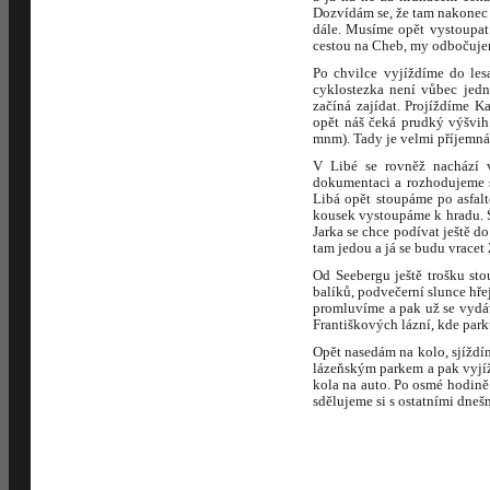
Dozvídám se, že tam nakonec v
dále. Musíme opět vystoupat 
cestou na Cheb, my odbočuje
Po chvilce vyjíždíme do les
cyklostezka není vůbec jedn
začíná zajídat. Projíždíme 
opět náš čeká prudký výšvih.
mnm). Tady je velmi příjemná 
V Libé se rovněž nachází v
dokumentaci a rozhodujeme s
Libá opět stoupáme po asfal
kousek vystoupáme k hradu. Se
Jarka se chce podívat ještě d
tam jedou a já se budu vrace
Od Seebergu ještě trošku st
balíků, podvečerní slunce hř
promluvíme a pak už se vydáv
Františkových lázní, kde park
Opět nasedám na kolo, sjíždí
lázeňským parkem a pak vyjíž
kola na auto. Po osmé hodin
sdělujeme si s ostatními dnešn