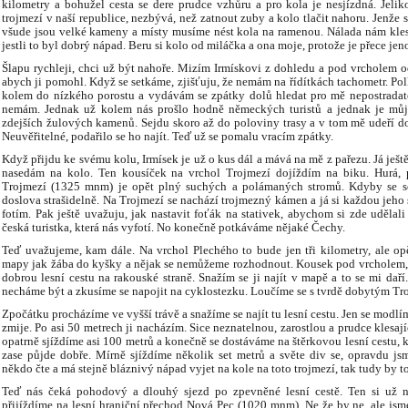
kilometry a bohužel cesta se dere prudce vzhůru a pro kola je nesjízdná. Jeli
trojmezí v naší republice, nezbývá, než zatnout zuby a kolo tlačit nahoru. Jenže
všude jsou velké kameny a místy musíme nést kola na ramenou. Nálada nám klesá
jestli to byl dobrý nápad. Beru si kolo od miláčka a ona moje, protože je přece jen
Šlapu rychleji, chci už být nahoře. Mizím Irmískovi z dohledu a pod vrcholem o
abych ji pomohl. Když se setkáme, zjišťuju, že nemám na řídítkách tachometr. Po
kolem do nízkého porostu a vydávám se zpátky dolů hledat pro mě nepostradatel
nemám. Jednak už kolem nás prošlo hodně německých turistů a jednak je můj
zdejších žulových kamenů. Sejdu skoro až do poloviny trasy a v tom mě udeří d
Neuvěřitelné, podařilo se ho najít. Teď už se pomalu vracím zpátky.
Když přijdu ke svému kolu, Irmísek je už o kus dál a mává na mě z pařezu. Já ješt
nasedám na kolo. Ten kousíček na vrchol Trojmezí dojíždím na biku. Hurá, 
Trojmezí (1325 mnm) je opět plný suchých a polámaných stromů. Kdyby se se
doslova strašidelně. Na Trojmezí se nachází trojmezný kámen a já si každou jeho
fotím. Pak ještě uvažuju, jak nastavit foťák na stativek, abychom si zde udělal
česká turistka, která nás vyfotí. No konečně potkáváme nějaké Čechy.
Teď uvažujeme, kam dále. Na vrchol Plechého to bude jen tři kilometry, ale op
mapy jak žába do kyšky a nějak se nemůžeme rozhodnout. Kousek pod vrcholem, j
dobrou lesní cestu na rakouské straně. Snažím se ji najít v mapě a to se mi da
necháme být a zkusíme se napojit na cyklostezku. Loučíme se s tvrdě dobytým Tro
Zpočátku procházíme ve vyšší trávě a snažíme se najít tu lesní cestu. Jen se modl
zmije. Po asi 50 metrech ji nacházím. Sice neznatelnou, zarostlou a prudce klesaj
opatrně sjíždíme asi 100 metrů a konečně se dostáváme na štěrkovou lesní cestu, kt
zase půjde dobře. Mírně sjíždíme několik set metrů a světe div se, opravdu js
někdo čte a má stejně bláznivý nápad vyjet na kole na toto trojmezí, tak tudy by to
Teď nás čeká pohodový a dlouhý sjezd po zpevněné lesní cestě. Ten si už n
přijíždíme na lesní hraniční přechod Nová Pec (1020 mnm). Ne že by ne, ale jsme