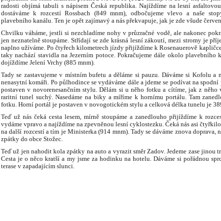
radosti objímá tabuli s nápisem Česká republika. Najíždíme na lesní asfaltovo
dostáváme k rozcestí Rossbach (849 mnm), odbočujeme vlevo a naše sto
plavebního kanálu. Ten je opět zajímavý a nás překvapuje, jak je zde všude červ
Chvilku váháme, jestli si nezchladíme nohy v průzračné vodě, ale nakonec pokr
jen neznatelně stoupáme. Střídají se zde krásná lesní zákoutí, mezi stromy je pří
naplno užíváme. Po čtyřech kilometrech jízdy přijíždíme k Rosenauerově kapličce
taky nachází stavidla na Jezerním potoce. Pokračujeme dále okolo plavebního k
dojíždíme Jelení Vrchy (885 mnm).
Tady se zastavujeme v místním bufetu a děláme si pauzu. Dáváme si Kofolu 
nenasytní komáři. Po půlhodince se vydáváme dále a jdeme se podívat na spodní p
postaven v novorenesančním stylu. Dělám si u něho fotku a cítíme, jak z něho 
raritní tunel suchý. Nasedáme na biky a míříme k hornímu portálu. Tam zaned
fotku. Horní portál je postaven v novogotickém stylu a celková délka tunelu je 38
Teď už nás čeká cesta lesem, mírně stoupáme a zanedlouho přijíždíme k rozce
vydáme vpravo a najíždíme na zpevněnou lesní cyklostezku. Čeká nás asi čtyřkilo
na další rozcestí a tím je Ministerka (914 mnm). Tady se dáváme znova doprava, n
zpátky do obce Stožec.
Teď už jen nahodit kola zpátky na auto a vyrazit směr Zadov. Jedeme zase jinou 
Cesta je o něco kratší a my jsme za hodinku na hotelu. Dáváme si pořádnou sprc
terase v zapadajícím slunci.