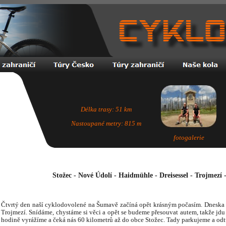
Délka trasy: 51 km
Nastoupané metry: 815 m
fotogalerie
Stožec - Nové Údolí - Haidmühle - Dreisessel - Trojmezí 
Čtvrtý den naší cyklodovolené na Šumavě začíná opět krásným počasím. Dneska m
Trojmezí. Snídáme, chystáme si věci a opět se budeme přesouvat autem, takže jdu
hodině vyrážíme a čeká nás 60 kilometrů až do obce Stožec. Tady parkujeme a od