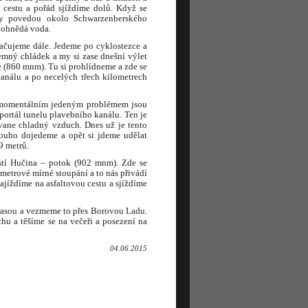
u cestu a pořád sjíždíme dolů. Když se
py povedou okolo Schwarzenberského
enohnědá voda.
ačujeme dále. Jedeme po cyklostezce a
jemný chládek a my si zase dnešní výlet
 (860 mnm). Tu si prohlídneme a zde se
análu a po necelých třech kilometrech
a momentálním jedeným problémem jsou
ortál tunelu plavebního kanálu. Ten je
vane chladný vzduch. Dnes už je tento
louho dojedeme a opět si jdeme udělat
9 metrů.
stí Hučina – potok (902 mnm). Zde se
metrové mírné stoupání a to nás přivádí
ajíždíme na asfaltovou cestu a sjíždíme
trasou a vezmeme to přes Borovou Ladu.
hu a těšíme se na večeři a posezení na
04.06.2015