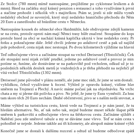
Ze Stožce (780 mnm) mírně nastoupáme, projíždíme po cyklotrase lesíkem a 
mnm). Hned na začátku stojí krásný penzion s restaurací a toho využíváme k první
a stačíme prohodit i několik vět s majitelkou. Ptám se, jestli si zde můžu vym
nedaleký obchod ze suvenýrů, který stojí nedaleko hraničního přechodu do Něme
20 Euro a zanedlouho už brázdíme cestu v Německu.
Nastoupáme kousek do německé obce Haidmühle, kde obdivujeme zdejší kamenný 
se na cestu, protože oproti nám mají Němci trasy hůře značené. Stoupáme do kopc
protože hned za obcí se nachází krásná kaplička ukrytá v lese nedaleko cesty. P
fotku a pokračujeme dále. Ještě chvíli jedeme po asfaltové cestě a pak už najíž
jede pohodově, cesta nijak moc nestoupá. Po dvou kilometrech vjíždíme na hlavní
Teď odbočujeme vlevo a začínáme stoupat na vrchol Dreisessel (Třístoličník). Čeka
ale stoupání není nijak zvlášť prudké, jedeme po asfaltové cestě a provoz je mini
potíme se, funíme, ale dostáváme se na parkoviště pod vrcholem, odkud už je to 
posledních několik desítek metrů je vražedných a je třeba přehodit na nejlehčí př
vítá vrchol Třístoličníku (1302 mnm).
Dreisessel jsme původně v plánu neměli, ale jsme moc rádi, že jsme se sem dostali.
vyhlídkou, čehož využíváme k focení. Výhled je opravdu krásný, vidíme hl
směrem na Trojmezí a Plechý. A navíc máme počasí jak na objednávku. Na vrchol
chata a my si jdeme dát polívku a pivo. No ještě, že jsme ty Eura vyměnili. Za h
tam skoro těch 20 Euro nechám. Drahé občerstvení, pivo se s naším nedá srovnat, al
Máme výhled na turistickou cestu, která vede na Trojmezí a je nám jasné, že
hledám alternativu. No, ať tak nebo tak, stejně budeme muset někde šlapat pěš
směrem k parkovišti a odbočujeme vlevo na štěrkovou cestu. Začínáme sjíždět a
Naštěstí jsou zde směrové tabule a my se dáváme zase vlevo. Teď se nám cesta v
pohodlně se nejede. Jedeme takhle asi tři kilometry, ale alespoň máme krásné výh
Konečně jsme se dostali k dalšímu rozcestí a odtud už budeme odbočovat zpát