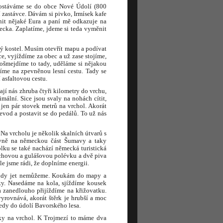
dostáváme se do obce Nové Údolí (800
 zastávce. Dávám si pivko, Irmísek kafe
ěnit nějaké Eura a paní mě odkazuje na
cka. Zaplatíme, jdeme si teda vyměnit
kostel. Musím otevřít mapu a podívat
e, vyjíždíme za obec a už zase stojíme,
rošmejdíme to tady, uděláme si nějakou
díme na zpevněnou lesní cestu. Tady se
 asfaltovou cestu.
jí nás zhruba čtyři kilometry do vrchu,
mální. Sice jsou svaly na nohách cítit,
jen pár stovek metrů na vrchol. Akorát
evod a postavit se do pedálů. To už nás
 Na vrcholu je několik skalních útvarů s
avně na německou část Šumavy a taky
ku se také nachází německá turistická
rachovou a gulášovou polévku a dvě piva
e jsme rádi, že doplníme energii.
 tudy jet nemůžeme. Koukám do mapy a
ky. Nasedáme na kola, sjíždíme kousek
 zanedlouho přijíždíme na křižovatku.
yrovnává, akorát štěrk je hrubší a moc
ledy do údolí Bavorského lesa.
ky na vrchol. K Trojmezí to máme dva