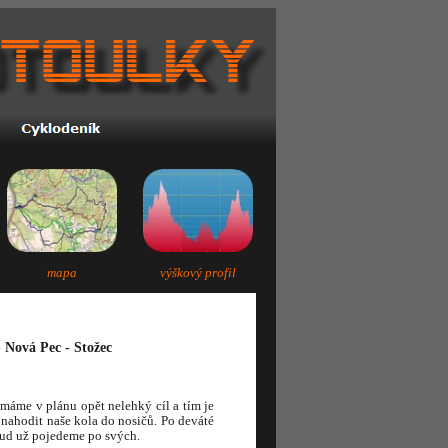
mapa
výškový profil
- Nová Pec - Stožec
áme v plánu opět nelehký cíl a tím je
 nahodit naše kola do nosičů. Po deváté
tud už pojedeme po svých.