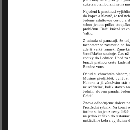
cuketa s bramborami se na nás
Najedeni k prasknutí vyjíždím
do kopce a hlavně, že teď neb
Jedeme asfaltovou cestou a 
sebou jenom půlku stoupáku,
problému. Další krásná stav
Valtic.
Z minula si pamatuji, že tad
tachometr se zastavuje na h
zdejší velký zámek. Zamyká
šermířského souboje. Čas už 
zpátky do Lednice. Hned za 
brázdí prašnou cestu Ladensk
Rendez-vous.
Odtud si chrochtám blahem, 
Musíme předjíždět, vyhýbat 
Huberta a já zůstávám stát 
neuvěřitelné, kolik staveb t
Jedním slovem paráda. Jedem
Grácií.
Znova odbočujeme doleva na 
Prostřední rybník. Na konci 
fotíme si ho jen z cesty. Ješt
na jedno kafíčko do restaura
nakládáme kola a vyjíždíme 