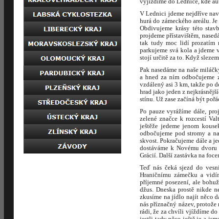
vyjíždíme do Lednice, kde au
V Lednici jdeme nejdříve nav
hurá do zámeckého areálu. Je
Obdivujeme krásy této stav
projdeme přístavištěm, nasedá
tak tudy moc lidí prozatím 
parkujeme svá kola a jdeme v
stojí určitě za to. Když sleze
Pak nasedáme na naše miláčky
a hned za ním odbočujeme zp
vzdálený asi 3 km, takže po 
hrad jako jeden z nejkrásnějš
stínu. Už zase začíná být po
Po pauze vyrážíme dále, pro
zelené značce k rozcestí Val
ještěže jedeme jenom kouse
odbočujeme pod stromy a na 
skvost. Pokračujeme dále a je
dostáváme k Novému dvoru a 
Grácií. Další zastávka na foce
Teď nás čeká sjezd do vesn
Hraničnímu zámečku a vidíme
příjemné posezení, ale bohuž
džus. Dneska prostě nikde n
zkusíme na jídlo najít něco 
nás příznačný název, protože 
rádi, že za chvíli vjíždíme 
jestli tady něco ještě je a j