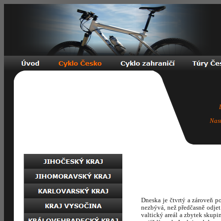
Nas
Dneska je čtvrtý a zároveň p
nezbývá, než předčasně odjet
valtický areál a zbytek skupi