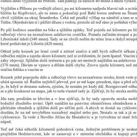
osmou ranní vyjíždím do Příboru. Tam parkuji za dalších 40 minut a můžu vyrazit.
Vyjíždím z Příboru po vedlejší silnici, po asi kilometru nadjedu hlavní tah a oci
blížím ke Kopřivnici, ale tu minu a pokračuji pod Babí horou směrem na Štram
chvil vjíždím na okraj Štramberku. Čeká mě prudký výšlap na náměstí a tam se u
Trúbu. Objednávám si i půllitr džusu s vodou, protože už teď ráno je pořádná výhe
Po půl hodince nasedám na bike a sjíždím zpátky. Teď pojedu asi kilometr po hla
odbočuji vlevo na neznačenou asfaltovou cestičku. Pomalu začínám stoupat a po
Libotínské údolí (340 mnm). Tady se na chvíli nořím do stínu lesa a ikdyž stoupá
které potkávám je Libotín (420 mnm).
Odtud jedu kousek po lesní cestě a zelené značce a měl bych odbočit někam p
odbočku míjím a zajedu skoro kilometr, než si uvědomím, že jsem špatně. Vracím s
záhy objevuji. Sjíždím dolů terénem a po pár set metrech najíždím na asfaltovou
(370 mnm). Dávám se vpravo a dělám další chybu. Znovu ujedu kilometr, než mi 
otáčím řídítka a vracím se.
Kousek ještě popojedu dále a odbočuji vlevo na neznačenou stezku, která vede p
ubírá spoustu sil. Řadím nejlehčí převod, pot ze mě kape proudem, sípu a před oč
je, že když se dostanu nahoru, zjistím, že nemám jet kudy dál. Rezignovaně odh
se a jdu kouknout na mapu, jak to teda vlastně tady je. Zjišťuji, že by stezka mohl
Jdu tam, prodírám se křovím a v lese zjišťuji, že by tady opravdu stezka moh
bohužel dlouhého trvání. Opět narážím na pastvinu ohraničenou ohradníkem a 
přelézám ohradník a sjíždím dolů po něčím poli. A abych se dostal na cykloste
doufám, že na mě nevyběhne rozzuřený majitel nebo pes. Nestalo se tak a já 
cyklostezce. Ta vede z Nového Jičína do Hostašovic a je vytvořena ze staré žele
nápad.
Teď mě čeká několik kilometrů pohodová cesta. Jediným problémem je neskuteč
projíždím Hodslavicemi, kde se zastavuji a v místním obchůdku si kupuji piv