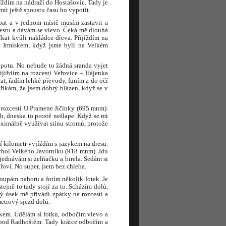
íždím na nádraží do Hostašovic. Tady je
ít ještě spoustu času ho vypotit.
pat a v jednom místě musím zastavit a
 cestu a dávám se vlevo. Čeká mě dlouhá
kat kvůli nakládce dřeva. Přijíždím na
s Irmískem, když jsme byli na Velkém
e potu. No nebude to žádná sranda vyjet
řijíždím na rozcestí Veřovice – Hájenka
t, řadím lehké převody, funím a do očí
i říkám, že jsem dobrý blázen, když se v
 rozcestí U Pramene Jičínky (695 mnm).
h, dneska to prostě nešlape. Když se mi
aximálně využívat stínu stromů, protože
í kilometr vyjíždím s jazykem na dresu.
vrchol Velkého Javorníku (918 mnm). Jdu
bjednávám si zelňačku a birela. Sedám si
oví. No super, jsem bez chleba.
oupám nahoru a fotím několik fotek. Je
ejně to tady stojí za to. Scházím dolů,
 úsek mě přivádí zpátky na rozcestí a
etrový sjezd dolů.
kem. Udělám si fotku, odbočím vlevo a
 pod Radhoštěm. Tady krátce odbočím a