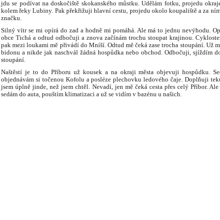
jdu se podívat na doskočiště skokanského můstku. Udělám fotku, projedu okraj
kolem řeky Lubiny. Pak překřižuji hlavní cestu, projedu okolo koupaliště a za ním
značku.
Silný vítr se mi opírá do zad a hodně mi pomáhá. Ale má to jednu nevýhodu. Op
obce Tichá a odtud odbočuji a znova začínám trochu stoupat krajinou. Cyklos
pak mezi loukami mě přivádí do Mníší. Odtud mě čeká zase trocha stoupání. Už mě
bidonu a nikde jak naschvál žádná hospůdka nebo obchod. Odbočuji, sjíždím do 
stoupání.
Naštěstí je to do Příboru už kousek a na okraji města objevuji hospůdku. S
objednávám si točenou Kofolu a posléze plechovku ledového čaje. Doplňuji tekuti
jsem úplně jinde, než jsem chtěl. Nevadí, jen mě čeká cesta přes celý Příbor. A
sedám do auta, pouštím klimatizaci a už se vidím v bazénu u našich.