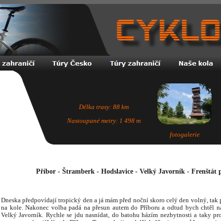
Délka trasy: 88 km
Nastoupané metry: 1 498 m
fotogalerie
Příbor - Štramberk - Hodslavice - Velký Javorník - Frenštát
Dneska předpovídají tropický den a já mám před noční skoro celý den volný, tak 
na kole. Nakonec volba padá na přesun autem do Příboru a odtud bych chtěl n
Velký Javorník. Rychle se jdu nasnídat, do batohu házím nezbytnosti a taky pro