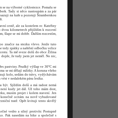
tám se na výborné cyklostezce. Pomalu se
berk. Tady si něco nastoupám a za pár
sazuji na kafe a pozoruji Štramberskou
ň.
vní cestě, ale za kostelem sv. Kateřiny
 dvou kilometrech přijíždím k rozcestí
m, šlape se mi dobře. Dalším rozcestím,
o značce na stezku vlevo. Jenže tuto
e tedy zpátky a naštěstí odbočku velice
 cestu. Ta mě sveze dolů do obce Žilina
dojde, že tudy jsem jet neměl. No nic,
řes pastviny. Prudký výšlap ve 30°C mi
ima se mi dělají mžitky. A koruna všeho
azuji kolo, sedám do trávy, vydýchávám
a vést v nedalekém pásu lesíka.
la být. Sjíždím dolů a má radost nemá
není kudy jet dál. Už toho mám dost,
zku, musím projet i kolem stavení. Jen
se konečně ocitám. na nově vybudované
zniční tratě. Opět kvituji tento skvělý
né vedro a silný protivítr. Postupně
ko. Pak nasedám na bike a společně s