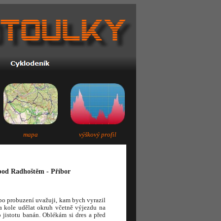
mapa
výškový profil
 pod Radhoštěm - Příbor
po probuzení uvažuji, kam bych vyrazil
a kole udělat okruh včetně výjezdu na
 jistotu banán. Oblékám si dres a před