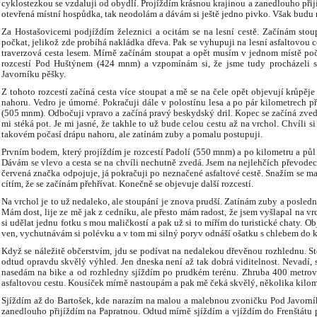
cyklostezkou se vzdaluji od obydlí. Projíždím krásnou krajinou a zanedlouho přij
otevřená místní hospůdka, tak neodolám a dávám si ještě jedno pivko. Však budu m
Za Hostašovicemi podjíždím železnici a ocitám se na lesní cestě. Začínám stou
počkat, jelikož zde probíhá nakládka dřeva. Pak se vyhupuji na lesní asfaltovou
traverzová cesta lesem. Mírně začínám stoupat a opět musím v jednom místě poč
rozcestí Pod Huštýnem (424 mnm) a vzpomínám si, že jsme tudy procházeli 
Javorníku pěšky.
Z tohoto rozcestí začíná cesta více stoupat a mě se na čele opět objevují krůpěj
nahoru. Vedro je úmorné. Pokračuji dále v polostínu lesa a po pár kilometrech p
(505 mnm). Odbočuji vpravo a začíná pravý beskydský dril. Kopec se začíná zveda
mi stéká pot. Je mi jasné, že takhle to už bude celou cestu až na vrchol. Chvíli s
takovém počasí drápu nahoru, ale zatínám zuby a pomalu postupuji.
Prvním bodem, který projíždím je rozcestí Padolí (550 mnm) a po kilometru a půl
Dávám se vlevo a cesta se na chvíli nechutně zvedá. Jsem na nejlehčích převodec
červená značka odpojuje, já pokračuji po neznačené asfaltové cestě. Snažím se m
cítím, že se začínám přehřívat. Konečně se objevuje další rozcestí.
Na vrchol je to už nedaleko, ale stoupání je znova prudší. Zatínám zuby a posledn
Mám dost, lije ze mě jak z cedníku, ale přesto mám radost, že jsem vyšlapal na 
si udělat jednu fotku s mou maličkostí a pak už si to mířím do turistické chaty. O
ven, vychutnávám si polévku a v tom mi silný poryv odnáší ošatku s chlebem do kř
Když se náležitě občerstvím, jdu se podívat na nedalekou dřevěnou rozhlednu. St
odtud opravdu skvělý výhled. Jen dneska není až tak dobrá viditelnost. Nevadí, st
nasedám na bike a od rozhledny sjíždím po prudkém terénu. Zhruba 400 metrový
asfaltovou cestu. Kousíček mírně nastoupám a pak mě čeká skvělý, několika kilom
Sjíždím až do Bartošek, kde narazím na malou a malebnou zvoničku Pod Javorní
zanedlouho přijíždím na Papratnou. Odtud mírně sjíždím a vjíždím do Frenštátu