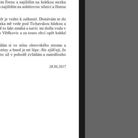
em Frenu a najíždím na krátkou stezku
 najíždím na asfaltovou silnici a žlutou
ět je vedro k zalknutí. Dostávám se do
tezka mě vede pod Tichavskou hůrkou a
 to fakt zmáhá a navíc mi došla voda v
Větřkovic a za touto obcí opět krátké
edám si ve stínu obrovského stromu a
ny a hned je mi lépe. Ale zjišťuji, že
le to už v pohodě zvládám a zanedlouho
28.06.2017