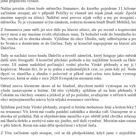
jsme připraveni vyrazit.
Naším prvním cílem bude městečko Jimramov, do kterého pojedeme 11 kilometr
začínáme stoupat, ale v případě Poličky to vlastně ani nijak jinak nejde. Zpoč
musíme napojit na silnici. Naštěstí není provoz nijak velký a my po stoupán
městečka. To je významné svým zámkem, rodným domem bratří Bratří Mrštíků, hro
Z Jimramova jsme měli jet sice dále po hlavní silnici, ale po rovině s kopírování
nový most a my musíme zvolit objízdnou trasu. Ta bohužel vede do brutálního kop
No, trochu sil to dneska ubralo. Vjíždíme do obce Ubušín, tady odbočujeme a p
ke Svratce a dostáváme se do Unčína. Tady se konečně napojujeme na hlavní sil
Dalečína.
Tady se nachází torzo hradu Dalečín a rovněž zámeček, který funguje jako městs
další sérii fotografií. A konečně přichází pohoda a my najíždíme kousek za Dale
cestu. Už máme nadohled počínající vodní plochu Vírské přehrady a my ji 
kopírovat. Musím říct, že je to jedna z nejkrásnějších cest, co jsem kdy jel. Vod
třpytí ve sluníčku a zhruba v polovině si pěkně nad celou tuto krásu vyst
borovice, která se stala v roce 2020 Evropským stromem roku.
Odtud znova klesneme skoro až ke hladině, abychom mohli vystoupat na vyh
všude zastavujeme a fotíme. Od této vyhlídky sjíždíme až na hráz přehrady,
Čekáme na všechny ostatní a jelikož je už po poledni, uvažujeme o něčem k sněd
obci stejnojmenného názvu byla nějaká restaurace otevřena.
Sjíždíme pod hráz Vírské přehrady, zespod si fotíme mohutnou hráz a kolem řeky S
na restauraci Vír, která má vzadu parádní zahrádku a dneska vaří. Usazujeme se a 
dneska už pořádná. Pak si objednáváme meníčko a po obědě ještě chvilku relaxuj
má Hanča defekt a nezbývá nám nic jiného, než duši vyměnit. Mezitím nám ostatní
v pěti lidech. Krom nás nám dělá společnost i tchýně Jarča.
Z Víru začínáme opět stoupat, což se dá předpokládat, když jsme v nejnižším 