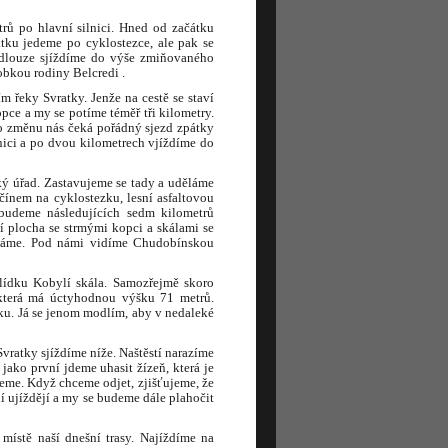
ů po hlavní silnici. Hned od začátku
átku jedeme po cyklostezce, ale pak se
í dlouze sjíždíme do výše zmiňovaného
bkou rodiny Belcredi .
m řeky Svratky. Jenže na cestě se staví
ce a my se potíme téměř tři kilometry.
ro změnu nás čeká pořádný sjezd zpátky
nici a po dvou kilometrech vjíždíme do
ký úřad. Zastavujeme se tady a uděláme
čínem na cyklostezku, lesní asfaltovou
budeme následujících sedm kilometrů
ní plocha se strmými kopci a skálami se
oupáme. Pod námi vidíme Chudobínskou
lídku Kobylí skála. Samozřejmě skoro
 která má úctyhodnou výšku 71 metrů.
ku. Já se jenom modlím, aby v nedaleké
vratky sjíždíme níže. Naštěstí narazíme
jako první jdeme uhasit žízeň, která je
eme. Když chceme odjet, zjišťujeme, že
 ujíždějí a my se budeme dále plahočit
místě naší dnešní trasy. Najíždíme na