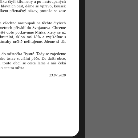
lku čtyři kilometry a po nastoupaných
hlavních cest, dáme se vpravo, kousek
kem příznačný název, protože se zase
e všechno nastoupali na těchto čtyřech
lometrech přivádí do Svojanova. Chceme
eště dole potkáváme Mirka, který se už
 brutální, sklon má 18% a vyjíždíme s
 námahy určitě nelitujeme. Jdeme si dát
t do městečka Bystré. Tady se zajedeme
ko ústav sociální péče. Do další obce,
a touto obcí se cesta láme a nás čeká
o centra města.
23.07.2020