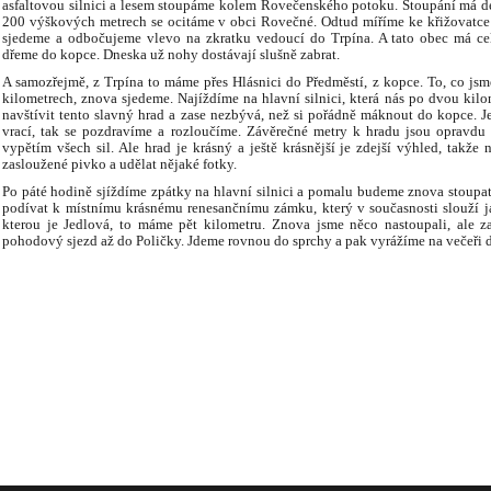
asfaltovou silnici a lesem stoupáme kolem Rovečenského potoku. Stoupání má dé
200 výškových metrech se ocitáme v obci Rovečné. Odtud míříme ke křižovatce 
sjedeme a odbočujeme vlevo na zkratku vedoucí do Trpína. A tato obec má cel
dřeme do kopce. Dneska už nohy dostávají slušně zabrat.
A samozřejmě, z Trpína to máme přes Hlásnici do Předměstí, z kopce. To, co jsm
kilometrech, znova sjedeme. Najíždíme na hlavní silnici, která nás po dvou ki
navštívit tento slavný hrad a zase nezbývá, než si pořádně máknout do kopce. J
vrací, tak se pozdravíme a rozloučíme. Závěrečné metry k hradu jsou opravdu
vypětím všech sil. Ale hrad je krásný a ještě krásnější je zdejší výhled, takže
zasloužené pivko a udělat nějaké fotky.
Po páté hodině sjíždíme zpátky na hlavní silnici a pomalu budeme znova stoupa
podívat k místnímu krásnému renesančnímu zámku, který v současnosti slouží ja
kterou je Jedlová, to máme pět kilometru. Znova jsme něco nastoupali, ale z
pohodový sjezd až do Poličky. Jdeme rovnou do sprchy a pak vyrážíme na večeři d