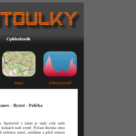
mapa
výškový profil
anov - Bystré - Polička
. Společně s námi je tady celá naše
 krásách naší země. Počasí dneska ráno
d sedmou ranní, snídáme a před osmou