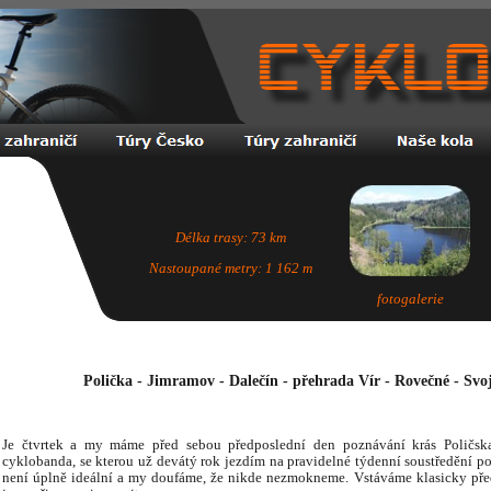
Délka trasy: 73 km
Nastoupané metry: 1 162 m
fotogalerie
Polička - Jimramov - Dalečín - přehrada Vír - Rovečné - Svoj
Je čtvrtek a my máme před sebou předposlední den poznávání krás Poličska
cyklobanda, se kterou už devátý rok jezdím na pravidelné týdenní soustředění po
není úplně ideální a my doufáme, že nikde nezmokneme. Vstáváme klasicky pře