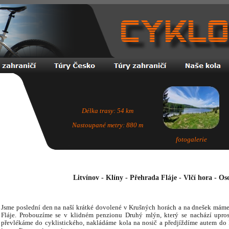
Délka trasy: 54 km
Nastoupané metry: 880 m
fotogalerie
Litvínov - Klíny - Přehrada Fláje - Vlčí hora - Os
Jsme poslední den na naší krátké dovolené v Krušných horách a na dnešek máme
Fláje. Probouzíme se v klidném penzionu Druhý mlýn, který se nachází uprost
převlékáme do cyklistického, nakládáme kola na nosič a předjíždíme autem do 