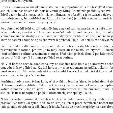
jsme připraveni vyrazit.
Cesta z Litvínova začíná okamžitě stoupat a my vjíždíme do stínu lesa. Před nám
silnici, které nás dovede do horské vesničky Klíny. Ta má zde parádní sjezdovku
údolí a taky hotel s restaurací s názvem Emeran. A přesně na jeho terasu s úchva
rozhodujeme se, že poobědváme. Už totiž víme, jaký je problém sehnat v horách
místní pivo a musím uznat, že je výtečné.
Po dobrém obědě ještě chvíli odpočíváme a pak už znova nasedáme na naše biky a
zanedlouho vyrovnává a už se nám konečně jede pohodově. Za Klíny odbočuj
stanice záchranné služby a já si říkám, že tady by se mi líbilo sloužit. Před námi 
která se párkrát zhoupne a posléze sveze k přehradě Fláje. Asi nemusím dodávat, 
Před přehradou odbočíme vpravo a najíždíme na lesní cestu, která nás povede o
zastavujeme a fotíme, protože je to tady další krásné místo. Po čtyřech kilom
lesní asfaltovou silnici a začínáme stoupat. Před námi je úsek dlouhý pět kilomet
na vrchol Vlčí hory (891 mnm), pořádně se zapotíme.
Na Vlčí hoře se nachází rozhledna, my odkládáme naše kola a po kovových scho
opravdu krásný výhled na Krušné hory a my si nezapomeneme udělat několik foto
lesní stezce odjíždíme do nedaleké obce Dlouhá Louka. A odtud nás čeká za odmě
a sestoupáme více jak 500 metrů.
Pouštíme brzdy a necháváme kola, ať si sviští po lesní asfaltce. Po jedné třetině 
Dušanovu skalní vyhlídku. Odtud je krásný výhled směrem na Duchcov a Teplice.
kolům a pokračujeme ve sjezdu. Po třech kilometrech míjíme zříceninu hradu 
silnici. Na tu se napojíme a po pěti kilometrech jsme zpátky u auta.
Naložíme kola a míříme do nedalekého Jirkova, kde Irmísek ještě vymyslela za
proslavil ve filmu Jáchyme, hoď ho do stroje a ten si přece nemůžeme nechat ujít
tady zvenku obejdeme a uděláme pár fotek. Pak se už vracíme zpátky na naše uby