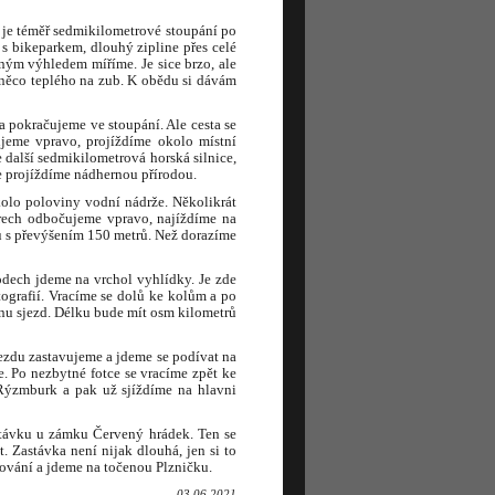
i je téměř sedmikilometrové stoupání po
 s bikeparkem, dlouhý zipline přes celé
tným výhledem míříme. Je sice brzo, ale
 něco teplého na zub. K obědu si dávám
 pokračujeme ve stoupání. Ale cesta se
eme vpravo, projíždíme okolo místní
je další sedmikilometrová horská silnice,
že projíždíme nádhernou přírodou.
kolo poloviny vodní nádrže. Několikrát
etrech odbočujeme vpravo, najíždíme na
rů s převýšením 150 metrů. Než dorazíme
dech jdeme na vrchol vyhlídky. Je zde
grafií. Vracíme se dolů ke kolům a po
nu sjezd. Délku bude mít osm kilometrů
sjezdu zastavujeme a jdeme se podívat na
 Po nezbytné fotce se vracíme zpět ke
Rýzmburk a pak už sjíždíme na hlavni
stávku u zámku Červený hrádek. Ten se
. Zastávka není nijak dlouhá, jen si to
tování a jdeme na točenou Plzničku.
03.06.2021