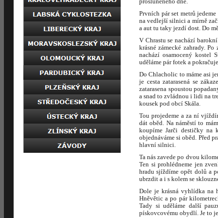
prosluněného dne.
Prvních pár set metrů jedeme
na vedlejší silnici a mírně za
a aut tu taky jezdí dost. Do 
V Chrastu se nachází barokn
krásné zámecké zahrady. Po 
nachází osamocený kostel Sv
uděláme pár fotek a pokračuj
Do Chlacholic to máme asi je
je cesta zatarasená se záka
zatarasena spoustou popadan
a snad to zvládnou i lidi na
kousek pod obcí Skála.
Tou projedeme a za ní vjíždí
dát oběd. Na náměstí to máme
koupíme Jarči destičky na 
objednáváme si oběd. Před pr
hlavní silnici.
Ta nás zavede po dvou kilome
Ten si prohlédneme jen zven
hradu sjíždíme opět dolů a 
ubrzdit a i s kolem se sklouzn
Dole je krásná vyhlídka na 
Hněvětic a po pár kilometrec
Tady si uděláme další pauz
pískovcovému obydlí. Je to j