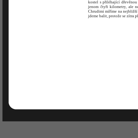
kostel s přiléhající dřevěn
jenom čtyři kilometry, ale 
Chrudimi míříme na nejbližší
jdeme balit, protože se zítra