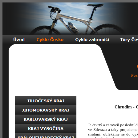
Nas
Chrudim - C
Je čtvrtý a zároveň poslední
ve Zderazu a taky projedeme
snídani, oblékáme se do cyk