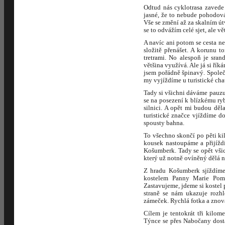
Odtud nás cyklotrasa zavede
jasné, že to nebude pohodová
Vše se změní až za skalním út
se to odvážím celé sjet, ale 
A navíc ani potom se cesta ne
složitě přenášet. A korunu 
tretrami. No alespoň je sra
většina využívá. Ale já si řík
jsem pořádně špinavý. Společn
my vyjíždíme u turistické cha
Tady si všichni dáváme pauzu
se na posezení k blízkému rybn
silnici. A opět mi budou dě
turistické značce vjíždíme 
spousty bahna.
To všechno skončí po pěti ki
kousek nastoupáme a přijížd
Košumberk. Tady se opět všic
který už notně ovíněný dělá n
Z hradu Košumberk sjíždíme
kostelem Panny Marie Pomo
Zastavujeme, jdeme si kostel
straně se nám ukazuje rozhl
zámeček. Rychlá fotka a znov
Cílem je tentokrát tři kilo
Týnce se přes Nabočany dostá