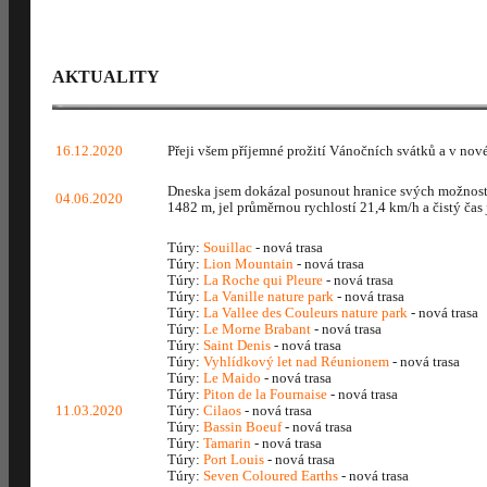
AKTUALITY
16.12.2020
Přeji všem příjemné prožití Vánočních svátků a v no
Dneska jsem dokázal posunout hranice svých možností
04.06.2020
1482 m, jel průměrnou rychlostí 21,4 km/h a čistý čas
Túry:
Souillac
- nová trasa
Túry:
Lion Mountain
- nová trasa
Túry:
La Roche qui Pleure
- nová trasa
Túry:
La Vanille nature park
- nová trasa
Túry:
La Vallee des Couleurs nature park
- nová trasa
Túry:
Le Morne Brabant
- nová trasa
Túry:
Saint Denis
- nová trasa
Túry:
Vyhlídkový let nad Réunionem
- nová trasa
Túry:
Le Maido
- nová trasa
Túry:
Piton de la Fournaise
- nová trasa
11.03.2020
Túry:
Cilaos
- nová trasa
Túry:
Bassin Boeuf
- nová trasa
Túry:
Tamarin
- nová trasa
Túry:
Port Louis
- nová trasa
Túry:
Seven Coloured Earths
- nová trasa