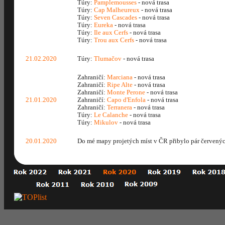
Túry:
Pamplemousses
- nová trasa
Túry:
Cap Malheureux
- nová trasa
Túry:
Seven Cascades
- nová trasa
Túry:
Eureka
- nová trasa
Túry:
Ile aux Cerfs
- nová trasa
Túry:
Trou aux Cerfs
- nová trasa
21.02.2020
Túry:
Tlumačov
- nová trasa
Zahraničí:
Marciana
- nová trasa
Zahraničí:
Ripe Alte
- nová trasa
Zahraničí:
Monte Perone
- nová trasa
21.01.2020
Zahraničí:
Capo d'Enfola
- nová trasa
Zahraničí:
Terranera
- nová trasa
Túry:
Le Calanche
- nová trasa
Túry:
Mikulov
- nová trasa
20.01.2020
Do mé mapy projetých míst v ČR přibylo pár červenýc