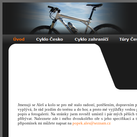
Jmenuji se Aleš a kolo se pro mě stalo radostí, potěšením, dopravním
vyplývá, že rád jezdím do terénu a do hor, a proto mé vyjížďky vedou 
popis a fotogalerii. Na stránky jsem rovněž umístil i pár mých pěšíc
přibývat. Naleznete zde i mého dvoukolého oře s jeho specifikací a 
připomínek mi můžete napsat na
popek.ales@seznam.cz