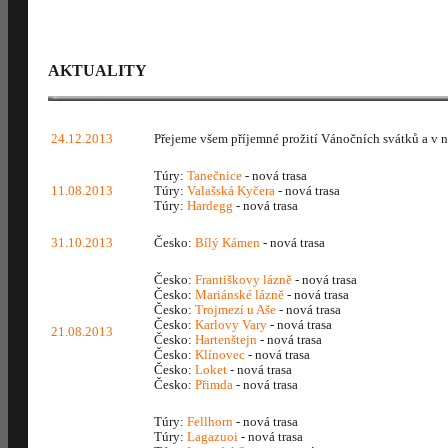
AKTUALITY
24.12.2013
Přejeme všem příjemné prožití Vánočních svátků a v 
Túry:
Tanečnice
- nová trasa
11.08.2013
Túry:
Valašská Kyčera
- nová trasa
Túry:
Hardegg
- nová trasa
31.10.2013
Česko:
Bílý Kámen
- nová trasa
Česko:
Františkovy lázně
- nová trasa
Česko:
Mariánské lázně
- nová trasa
Česko:
Trojmezí u Aše
- nová trasa
Česko:
Karlovy Vary
- nová trasa
21.08.2013
Česko:
Hartenštejn
- nová trasa
Česko:
Klínovec
- nová trasa
Česko:
Loket
- nová trasa
Česko:
Přimda
- nová trasa
Túry:
Fellhorn
- nová trasa
Túry:
Lagazuoi
- nová trasa