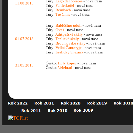
Túry:
Lago del Sorapis
- nová trasa
11.08.2013
Túry:
Peitlerkofel
- nová trasa
Túry:
Reinbach
- nová trasa
Túry:
Tre Cime
- nová trasa
Túry:
Babiččino údolí
- nová trasa
Túry:
Ostaš
- nová trasa
Túry:
Adršpašské skály
- nová trasa
01.07.2013
Túry:
Teplické skály
- nová trasa
Túry:
Broumovské stěny
- nová trasa
Túry:
Velká Čantoryje
- nová trasa
Túry:
Králický Sněžník
- nová trasa
Česko:
Holý kopec
- nová trasa
31.05.2013
Česko:
Velehrad
- nová trasa