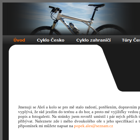
Jmenuji se Aleš a kolo se pro mě stalo radostí, potěšením, dopravním
vyplývá, že rád jezdím do terénu a do hor, a proto mé vyjížďky vedou 
popis a fotogalerii. Na stránky jsem rovněž umístil i pár mých pěšíc
přibývat. Naleznete zde i mého dvoukolého oře s jeho specifikací a 
připomínek mi můžete napsat na
popek.ales@seznam.cz