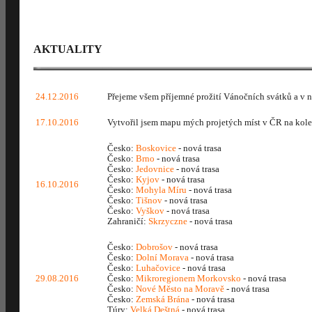
AKTUALITY
24.12.2016
Přejeme všem příjemné prožití Vánočních svátků a v 
17.10.2016
Vytvořil jsem mapu mých projetých míst v ČR na kole.
Česko:
Boskovice
- nová trasa
Česko:
Brno
- nová trasa
Česko:
Jedovnice
- nová trasa
Česko:
Kyjov
- nová trasa
16.10.2016
Česko:
Mohyla Míru
- nová trasa
Česko:
Tišnov
- nová trasa
Česko:
Vyškov
- nová trasa
Zahraničí:
Skrzyczne
- nová trasa
Česko:
Dobrošov
- nová trasa
Česko:
Dolní Morava
- nová trasa
Česko:
Luhačovice
- nová trasa
29.08.2016
Česko:
Mikroregionem Morkovsko
- nová trasa
Česko:
Nové Město na Moravě
- nová trasa
Česko:
Zemská Brána
- nová trasa
Túry:
Velká Deštná
- nová trasa