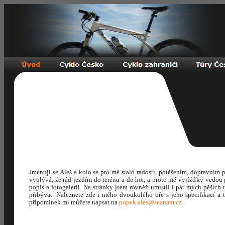
Jmenuji se Aleš a kolo se pro mě stalo radostí, potěšením, dopravním
vyplývá, že rád jezdím do terénu a do hor, a proto mé vyjížďky vedou 
popis a fotogalerii. Na stránky jsem rovněž umístil i pár mých pěšíc
přibývat. Naleznete zde i mého dvoukolého oře s jeho specifikací a 
připomínek mi můžete napsat na
popek.ales@seznam.cz