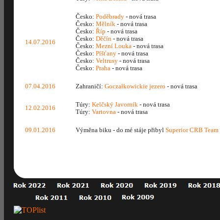
Česko:
Poděbrady
- nová trasa
Česko:
Mělník
- nová trasa
Česko:
Říp
- nová trasa
Česko:
Děčín
- nová trasa
14.07.2016
Česko:
Mezní Louka
- nová trasa
Česko:
Píšťany
- nová trasa
Česko:
Veltrusy
- nová trasa
Česko:
Praha
- nová trasa
07.04.2016
Zahraničí:
Goczałkowickie jezero
- nová trasa
Túry:
Kelčský Javorník
- nová trasa
12.02.2016
Túry:
Vartovna
- nová trasa
09.01.2016
Výměna biku - do mé stáje přibyl
Superior CRB Team 