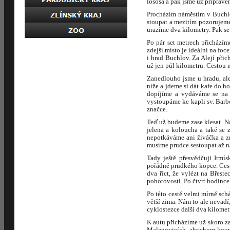
lososa a pak jsme už připraven
Procházím náměstím v Buchlov
stoupat a mezitím pozorujeme
urazíme dva kilometry. Pak s
Po pár set metrech přicházím
zdejší místo je ideální na fo
i hrad Buchlov. Za Alejí př
už jen půl kilometru. Cestou 
Zanedlouho jsme u hradu, al
níže a jdeme si dát kafe do h
dopíjíme a vydáváme se na 
vystoupáme ke kapli sv. Barbo
značce.
Teď už budeme zase klesat. N
jelena a koloucha a také se 
nepotkáváme ani živáčka a zn
musíme prudce sestoupat až n
Tady ještě přesvědčuji Irmí
pořádně prudkého kopce. Cest
dva říct, že vylézt na Břest
pohotovosti. Po čtvrt hodince
Po této cestě velmi mírně sch
větší zima. Nám to ale nevad
cyklostezce další dva kilome
K autu přicházíme už skoro z
Malenovicích, abychom koupi