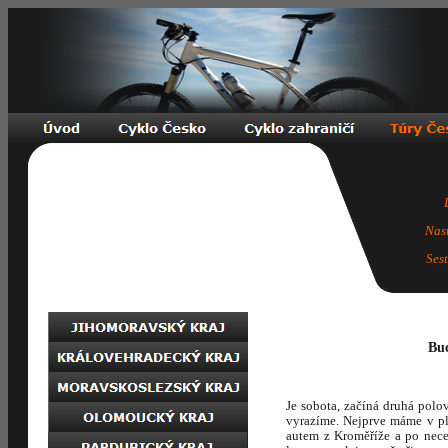
Nas
Ses
Buc
Je sobota, začíná druhá polo
vyrazíme. Nejprve máme v plá
autem z Kroměříže a po nece