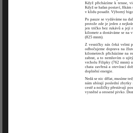
Když přicházíme k terase, v
Když se hafan postaví, říkám 
v klidu posadit. Výborný bigo
Po pauze se vydáváme na další
protože zde je jeden z nejkr
jen tričko bez rukávů a její
kilometr a dostáváme se na 
(825 mnm).
Z vesničky nás čeká velmi p
odbočujeme doprava na žlut
kilometrech přicházíme na r
zabrat, a to nemluvím o ujit
vrcholu Filipky (762 mnm) u
chata zavřená a otevírací do
doplnění energie.
Nedá se nic dělat, musíme ted
nám ubírají poslední zbytky 
cestě a nožičky přestávají po
vysněné a orosené pivko. Dom