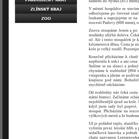
náměstí do Nýdku (415 mnm),
V místní hospůdce se stavím
odbočujeme po červené značc
loukami a napojujeme se na c
rozcestí Padovy (600 mnm), o
Znova stoupáme lesem a po pá
studánky uhýbá doleva. Čeká 
sil. Ale i tento stoupáček je
kilometrová dřina. Cesta je si
kole je velký rozdíl. Pozoruje
Konečně přicházíme k chatě 
nepřirostla k srdci a ani ce
Sušíme se na slunci a jedi
chystáme k rozhledně (994 m
vstupenku a jdeme se podívat 
krajinou pod námi. Bohužel 
urychleně odcházíme.
Od rozhledny nás čeká cesta
státní hranici. Začínáme sch
nejoblíbenější sjezd na kole.
když jsem tady byl poprvé, 
stoupat. Přicházíme na rozc
výškových metrů a že budeme 
Už je pořádné teplo, sluníčko
vyfotím první letošní hřib 
sedačková lanovka a jednak 
chatu nazvanou Lepiarzowka.