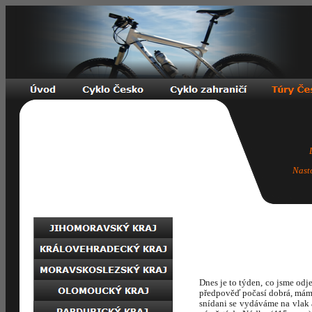
Nast
Dnes je to týden, co jsme odj
předpověď počasí dobrá, mám
snídani se vydáváme na vlak 