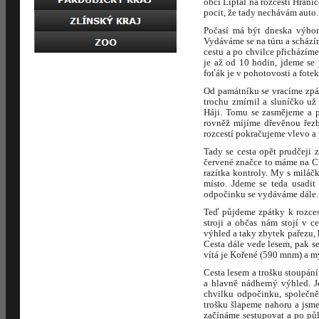
obcí Liptál na rozcestí Hrani
pocit, že tady nechávám auto.
Počasí má být dneska výborn
Vydáváme se na túru a schází
cestu a po chvilce přicházím
je až od 10 hodin, jdeme se
foťák je v pohotovosti a fote
Od památníku se vracíme zpát
trochu zmírnil a sluníčko u
Háji. Tomu se zasmějeme a p
rovněž míjíme dřevěnou řezb
rozcestí pokračujeme vlevo a 
Tady se cesta opět prudčeji
červené značce to máme na Chl
razítka kontroly. My s miláč
místo. Jdeme se teda usadit
odpočinku se vydáváme dále.
Teď půjdeme zpátky k rozces
stroji a občas nám stojí v 
výhled a taky zbytek pařezu, 
Cesta dále vede lesem, pak se
vítá je Kořené (590 mnm) a my
Cesta lesem a trošku stoupání
a hlavně nádherný výhled. J
chvilku odpočinku, společně 
trošku šlapeme nahoru a jsm
začínáme sestupovat a po pů