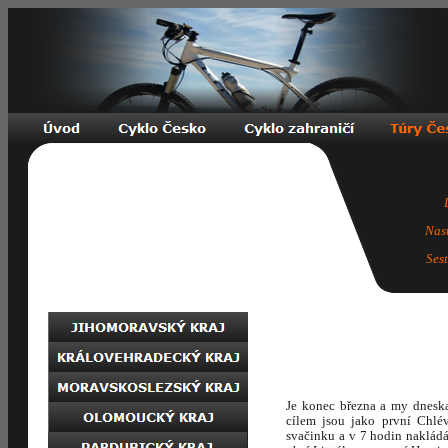
Nas
Ses
Je konec března a my dneska
cílem jsou jako první Chlé
svačinku a v 7 hodin naklád