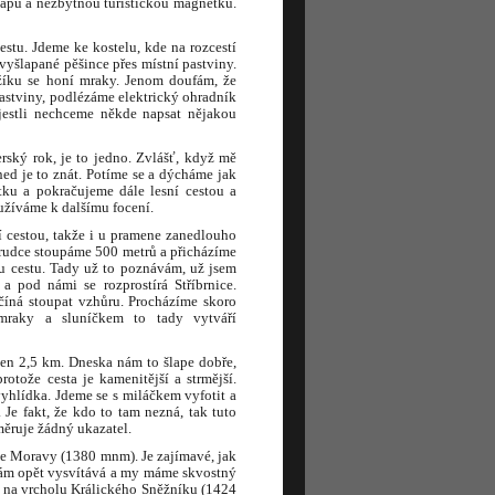
mapu a nezbytnou turistickou magnetku.
tu. Jdeme ke kostelu, kde na rozcestí
yšlapané pěšince přes místní pastviny.
žíku se honí mraky. Jenom doufám, že
astviny, podlézáme elektrický ohradník
 jestli nechceme někde napsat nějakou
erský rok, je to jedno. Zvlášť, když mě
ed je to znát. Potíme se a dýcháme jak
ku a pokračujeme dále lesní cestou a
yužíváme k dalšímu focení.
 cestou, takže i u pramene zanedlouho
prudce stoupáme 500 metrů a přicházíme
u cestu. Tady už to poznávám, už jsem
 pod námi se rozprostírá Stříbrnice.
číná stoupat vzhůru. Procházíme skoro
mraky a sluníčkem to tady vytváří
jen 2,5 km. Dneska nám to šlape dobře,
otože cesta je kamenitější a strmější.
yhlídka. Jdeme se s miláčkem vyfotit a
Je fakt, že kdo to tam nezná, tak tuto
měruje žádný ukazatel.
ne Moravy (1380 mnm). Je zajímavé, jak
nám opět vysvítává a my máme skvostný
e na vrcholu Králického Sněžníku (1424