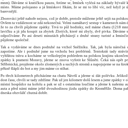
mnm). Dáváme si kratičkou pauzu, fotíme se, Irmísek vylézá na základy bývalé 
místo. Máme polojasno a já Irmískovi říkám, že se mi to líbí víc, než když je ú
barevnější.
Zborováci ještě nahoře nejsou, což je dobře, protože můžeme ještě sejít na polsko
Ovšem ta vzdálenost se zdá nekonečná. Velmi namáhavý sestup v kamenech nám dáv
že to za chvíli půjdeme zpátky. Trvá to půl hodinky, než máme chatu (1218 mnm
lavičku a já jdu koupit za zbytek Zlotých, které mi zbyly, dvě pivka. Dáváme 
odpočíváme. Po asi deseti minutách přicházejí z druhé strany turisté a Irmin
půjdeme společně.
Tak a vydáváme se dnes podruhé na vrchol Sněžníku. Tak, jak byla náročná c
zapotíme. Ale i podruhé jsme na vrcholu bez problémů. Tentokrát tady stráví
vyhřátou trávu a kocháme se velkolepým pohledem na polskou krajinu ukončen
zpátky k prameni Moravy, jdeme se znova vyfotit ke Slůněti. Čeká nás opět pr
Stříbrnická, projdeme okolo zlomených a suchých stromů a napojujeme se na širok
pěkně šlápli do bot a my jim máme co stíhat.
Po třech kilometrech přicházíme na chatu Návrší a jdeme si dát polévku. Jelikož
dost času, chvíli se tady zdržíme. Pak už jen kilometr dolů lesem a jsme zpátky v o
místní hospůdce na kofolu a pak se už s ostatníma loučíme a jdeme k našemu 
auta a před námi máme ještě dvouhodinou jízdu zpátky do Kroměříže. Doma pak
dneska obzvlášť chutná dobře.