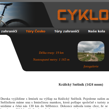
Délka trasy: 19 km
Nastoupané metry: 1 165 m
fotogalerie
Králický Sněžník (1424 mnm)
Dneska vyjíždíme s Irmísek na výšlap na Králický Sněžník. Pojedeme našim a
Sněžníkem máme sraz s Irminčinou mamkou, která pošlape společně s turisty z
snídáme a čeká nás 130 km do Stříbrnice. Dokonce náhoda tomu chce, že se