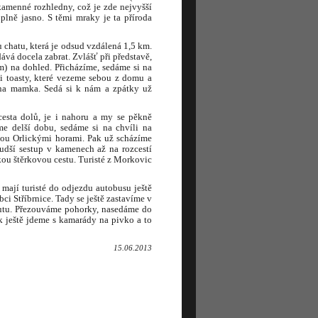
kamenné rozhledny, což je zde nejvyšší
plně jasno. S těmi mraky je ta příroda
u chatu, která je odsud vzdálená 1,5 km.
á docela zabrat. Zvlášť při představě,
) na dohled. Přicházíme, sedáme si na
si toasty, které vezeme sebou z domu a
čina mamka. Sedá si k nám a zpátky už
esta dolů, je i nahoru a my se pěkně
me delší dobu, sedáme si na chvíli na
ou Orlickými horami. Pak už scházíme
udší sestup v kamenech až na rozcestí
ou štěrkovou cestu. Turisté z Morkovic
 mají turisté do odjezdu autobusu ještě
bci Stříbrnice. Tady se ještě zastavíme v
autu. Přezouváme pohorky, nasedáme do
 ještě jdeme s kamarády na pivko a to
15.06.2013