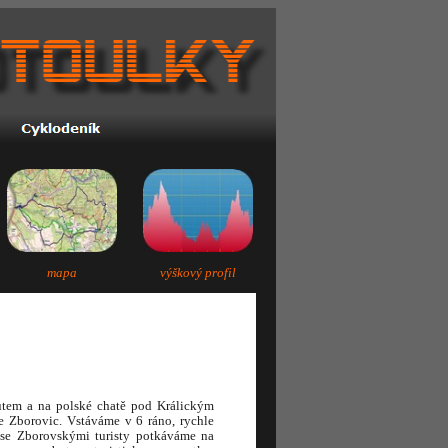
mapa
výškový profil
utem a na polské chatě pod Králickým
e Zborovic. Vstáváme v 6 ráno, rychle
 se Zborovskými turisty potkáváme na