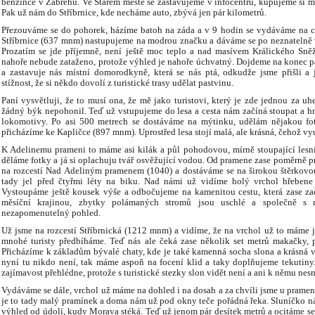
benzínce v Zábřehu. Ve Starém městě se zastavujeme v infocentru, kupujeme si 
Pak už nám do Stříbrnice, kde necháme auto, zbývá jen pár kilometrů.
Přezouváme se do pohorek, házíme batoh na záda a v 9 hodin se vydáváme na ces
Stříbrnice (637 mnm) nastupujeme na modrou značku a dáváme se po neznatelně v
Prozatím se jde příjemně, není ještě moc teplo a nad masívem Králického Sně
nahoře nebude zataženo, protože výhled je nahoře úchvatný. Dojdeme na konec p
a zastavuje nás místní domorodkyně, která se nás ptá, odkudže jsme přišli a
stížnost, že si někdo dovolí z turistické trasy udělat pastvinu.
Paní vysvětluji, že to musí ona, že mě jako turistovi, který je zde jednou za uh
žádný býk nepohonil. Teď už vstupujeme do lesa a cesta nám začíná stoupat a hn
lokomotivy. Po asi 500 metrech se dostáváme na mýtinku, udělám nějakou fot
přicházíme ke Kapličce (897 mnm). Uprostřed lesa stojí malá, ale krásná, čehož v
K Adelinemu prameni to máme asi kilák a půl pohodovou, mírně stoupající lesní
děláme fotky a já si oplachuju tvář osvěžující vodou. Od pramene zase poměrně 
na rozcestí Nad Adeliným pramenem (1040) a dostáváme se na širokou štěrkovo
tady jel před čtyřmi léty na biku. Nad námi už vidíme holý vrchol hřebene a
Vystoupáme ještě kousek výše a odbočujeme na kamenitou cestu, která zase za
měsíční krajinou, zbytky polámaných stromů jsou uschlé a společně s 
nezapomenutelný pohled.
Už jsme na rozcestí Stříbrnická (1212 mnm) a vidíme, že na vrchol už to máme 
mnohé turisty předbíháme. Teď nás ale čeká zase několik set metrů makačky, pr
Přicházíme k základům bývalé chaty, kde je také kamenná socha slona a krásná v
nyní tu nikdo není, tak máme aspoň na focení klid a taky doplňujeme tekutiny. 
zajímavost přehlédne, protože s turistické stezky slon vidět není a ani k němu nes
Vydáváme se dále, vrchol už máme na dohled i na dosah a za chvíli jsme u prame
je to tady malý pramínek a doma nám už pod okny teče pořádná řeka. Sluníčko 
výhled od údolí, kudy Morava stéká. Teď už jenom pár desítek metrů a ocitáme s