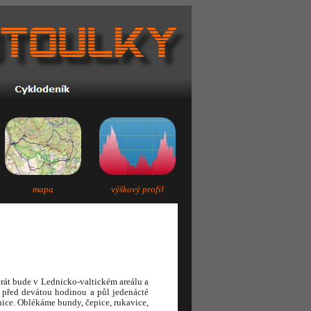
mapa
výškový profil
krát bude v Lednicko-valtickém areálu a
před devátou hodinou a půl jedenácté
ice. Oblékáme bundy, čepice, rukavice,