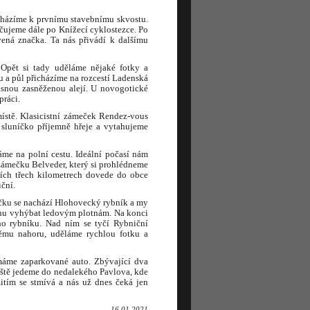
cházíme k prvnímu stavebnímu skvostu.
čujeme dále po Knížecí cyklostezce. Po
ená značka. Ta nás přivádí k dalšímu
. Opět si tady uděláme nějaké fotky a
u a půl přicházíme na rozcestí Ladenská
ásnou zasněženou alejí. U novogotické
práci.
ístě. Klasicistní zámeček Rendez-vous
sluníčko příjemně hřeje a vytahujeme
váme na polní cestu. Ideální počasí nám
 zámečku Belveder, který si prohlédneme
ších třech kilometrech dovede do obce
ční.
ečku se nachází Hlohovecký rybník a my
chu vyhýbat ledovým plotnám. Na konci
ho rybníku. Nad ním se tyčí Rybniční
mu nahoru, uděláme rychlou fotku a
máme zaparkované auto. Zbývající dva
ještě jedeme do nedalekého Pavlova, kde
tím se stmívá a nás už dnes čeká jen
16.01.2021