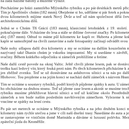
na záda házíme batohy a můžeme vyrazit.
Procházíme po hrázi zamrzlého Mlýnského rybníku a po pár desítkách metrů při
Tím je Apollónův chrám (182 mnm). Obejdeme si ho, uděláme si pár fotek a pokra
dvou kilometrech míjíme statek Nový Dvůr a teď už nám společnost dělá červ
architektonickému dílů.
Jedná se o Chrám Tří Grácií (183 mnm), klasicistní letohrádek z 19. století
pokračujeme dále. Vcházíme do lesa a stále se držíme červené značky. Po kilometr
alej (187 mnm). Odtud to máme půl kilometru ke kapli sv. Huberta a jdeme kr
kaple se samozřejmě na chvíli zastavíme a naše fotoaparáty začínají odvádět svou 
Naše nohy ušlapou další dva kilometry a my se ocitáme na dalším kouzelném m
nazývaný také Dianin chrám je vskutku impozantní. My si usedáme v závětří, 
svačiny. Během krátkého odpočinku si zámeček prohlížíme a fotíme.
Naše další cestě povede na okraj Valtic. Ještě chvíli jdeme lesem, pak se dostá
trošku kazí ledový vítr, který fouká proti nám. Po třech kilometrech přicházíme k
jen zběžně zvenku. Teď se už dostáváme na asfaltovou silnici a ta nás po dal
Hlohovec. Tou projdeme a na jejím konci se nachází další zámeček s názvem Hrani
Tím se ocitáme u soustavy rybníků, podél kterých půjdeme zpátky k autu. U zám
ho obcházíme na druhou stranu. Teď už jdeme zase lesem a akorát se musíme tro
rybníku musíme překřižovat hlavní silnici a teď už kráčíme okolo Prostřední
zámeček a ten bude naším posledním navštíveným zámečkem. Vylezeme k ně
vracíme se zpátky na lesní cestu.
Po pár set metrech se ocitáme u Mlýnského rybníka a na jeho druhém konci 
kilometry nám rychle utečou a jsme v cíli naší dnešní trasy. Nasedáme do auta a 
se zastavujeme ve viničním domě Marináda a dáváme si luxusní polévku. Mezi
zpáteční jízda do Kroměříže.