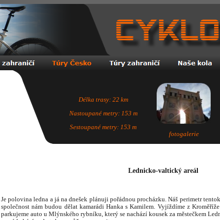
Délka trasy: 22 km
Nastoupané metry: 153 m
Sestoupané metry: 153 m
fotogalerie
Lednicko-valtický areál
Je polovina ledna a já na dnešek plánuji pořádnou procházku. Náš perimetr tento
společnost nám budou dělat kamarádi Hanka s Kamilem. Vyjíždíme z Kroměříže 
parkujeme auto u Mlýnského rybníku, který se nachází kousek za městečkem Ledn