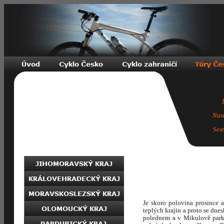
Nas
Ses
Je skoro polovina prosince 
teplých krajin a proto se dn
polednem a v Mikulově parku