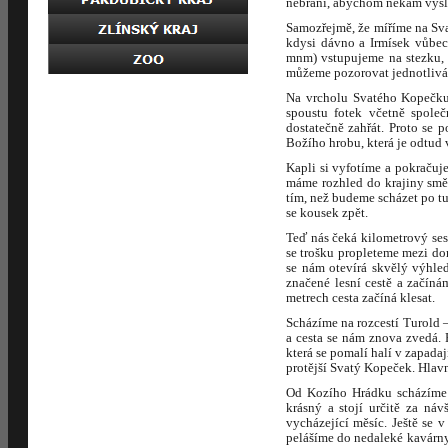
nebrání, abychom někam vyšl
Samozřejmě, že míříme na Sva
kdysi dávno a Irmísek vůbec
mnm) vstupujeme na stezku, 
můžeme pozorovat jednotlivá 
Na vrcholu Svatého Kopečku 
spoustu fotek včetně společ
dostatečně zahřát. Proto se 
Božího hrobu, která je odtud 
Kapli si vyfotíme a pokraču
máme rozhled do krajiny směr
tím, než budeme scházet po tu
se kousek zpět.
Teď nás čeká kilometrový se
se trošku propleteme mezi do
se nám otevírá skvělý výhle
značené lesní cestě a začín
metrech cesta začíná klesat.
Scházíme na rozcestí Turold
a cesta se nám znova zvedá. 
která se pomalí halí v zapada
protější Svatý Kopeček. Hlavn
Od Kozího Hrádku scházíme 
krásný a stojí určitě za n
vycházející měsíc. Ještě se 
pelášíme do nedaleké kavárny