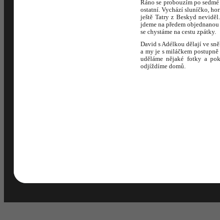
Ráno se probouzím po sedmé h
ostatní. Vychází sluníčko, ho
ještě Tatry z Beskyd neviděl
jdeme na předem objednanou s
se chystáme na cestu zpátky.
David s Adélkou dělají ve sně
a my je s miláčkem postupně
uděláme nějaké fotky a pok
odjíždíme domů.