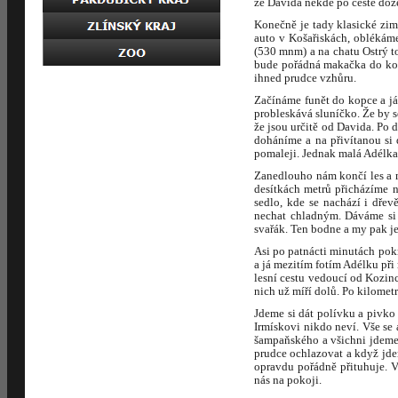
že Davida někde po cestě do
Konečně je tady klasické zim
auto v Košařiskách, oblékáme
(530 mnm) a na chatu Ostrý to
bude pořádná makačka do kop
ihned prudce vzhůru.
Začínáme funět do kopce a já
probleskává sluníčko. Že by 
že jsou určitě od Davida. Po 
doháníme a na přivítanou si
pomaleji. Jednak malá Adélka,
Zanedlouho nám končí les a my
desítkách metrů přicházíme 
sedlo, kde se nachází i dře
nechat chladným. Dáváme si z
svařák. Ten bodne a my pak j
Asi po patnácti minutách pok
a já mezitím fotím Adélku př
lesní cestu vedoucí od Kozinc
nich už míří dolů. Po kilomet
Jdeme si dát polívku a pivko
Irmískovi nikdo neví. Vše se
šampaňského a všichni jdeme 
prudce ochlazovat a když jde
opravdu pořádně přituhuje. V
nás na pokoji.