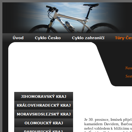
Nas
Ses
Je 30. prosince, Irmísek př
kamarádem Davidem, Barčou a
nebyl vzhledem k blížícímu s