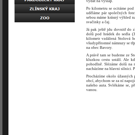
vydat na výšlap.
Po kilometru se ocitáme pod 
uděláme pár společných fote
sebou máme krásný výhled na 
svačinky a čaj.
Já pak ještě jdu dovnitř do
dolů pod hrádek do sedla (3
kilometr vzdálená Stolová h
všudypřítomné námrazy se třpy
na obec Bavory.
A právě tam se budeme ze St
kluzkou cestu ustálí. Ale 
pohodlně. Slézáme dolů na r
nacházíme na hlavni silnici. 
Procházíme okolo úžasných p
obcí, abychom se za ní napoji
našeho auta. Svlékáme se, p
vanou.