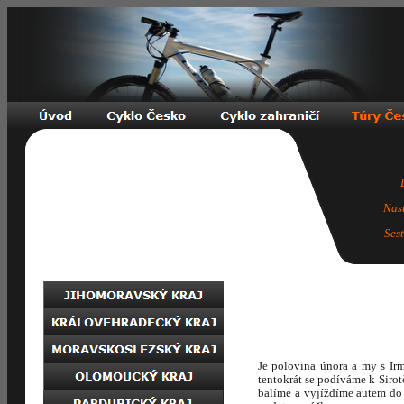
Nas
Ses
Je polovina února a my s Ir
tentokrát se podíváme k Siro
balíme a vyjíždíme autem do