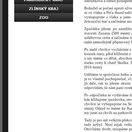
Jablunkova a odtud pošlapeme
Bohužel se počasí oproti silv
se ve vlaku a Peťa ihned nab
vystupujeme s vlaku a jsme
železniční trať a začínáme s
Zpočátku jdeme po zasněžené
rozcestí Zuzana (580 mnm) a
asfaltovou cestu a začínáme 
mám samozřejmě připravený fo
Po malé chvilce vycházíme z 
kousek trasy, před křížením z
a my máme co dělat, abychom
úseku cesty k chatě Skalka.
(910 mnm).
Uděláme si společnou fotku a
je to vlastně pochopitelné, v
jít dále, tak to jdeme zkusi
odpovídám, že nám paní venk
Po odpočinku se vydáváme dá
kde křižujeme sjezdovku, ot
chvilce se vyhupujeme na Sev
mnm). Odtud to máme ke Kam
my jsme za chvíli na parkovi
Tady je pro mě velkým překvap
tady nebyl. Není nijak velk
Otevíráme dveře, stoupáme p