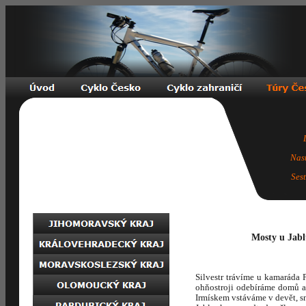
Nas
Ses
Mosty u Jabl
Silvestr trávíme u kamaráda
ohňostroji odebíráme domů a
Irmískem vstáváme v devět, s