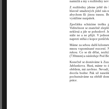
namrzlá a my s rozhledny nevi
Z rozhledny jdeme ještě do 
hlavně smažených jídel nás n
abychom šli jinou trasou. Bu
vyrážíme nazpátek.
Zpočátku scházíme trošku p
Viditelnost se znatelně zlepš
neklesá a jde se pohodově. J
stále ne a ne přijít. V jedn
naproti stéká z kopce potůček,
Máme za sebou další kilometr
mnou vzpomínané rozcestí. N
rukou. Co se dá dělat, nezbý
(730mnm) a následuje Pod Be
Konečně se dostáváme k Zuza
Jablunkova. Hurá, máme to d
obědem, má zavřeno. Nevadí,
docela bodne. Pak už nasedá
pochutnáváme na obědě doma 
práce.