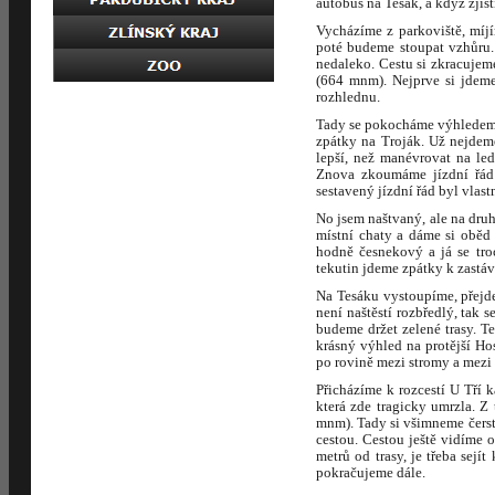
autobus na Tesák, a když zjis
Vycházíme z parkoviště, míj
poté budeme stoupat vzhůru.
nedaleko. Cestu si zkracujem
(664 mnm). Nejprve si jdeme
rozhlednu.
Tady se pokocháme výhledem, 
zpátky na Troják. Už nejdeme
lepší, než manévrovat na le
Znova zkoumáme jízdní řád 
sestavený jízdní řád byl vlas
No jsem naštvaný, ale na dru
místní chaty a dáme si oběd
hodně česnekový a já se tro
tekutin jdeme zpátky k zastáv
Na Tesáku vystoupíme, přejd
není naštěstí rozbředlý, tak 
budeme držet zelené trasy. T
krásný výhled na protější H
po rovině mezi stromy a mezi
Přicházíme k rozcestí U Tří 
která zde tragicky umrzla. Z
mnm). Tady si všimneme čerst
cestou. Cestou ještě vidíme 
metrů od trasy, je třeba sejí
pokračujeme dále.