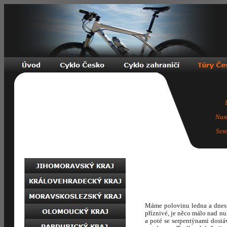
Nas
Ses
Máme polovinu ledna a dnesk
příznivé, je něco málo nad nu
a poté se serpentýnami dost