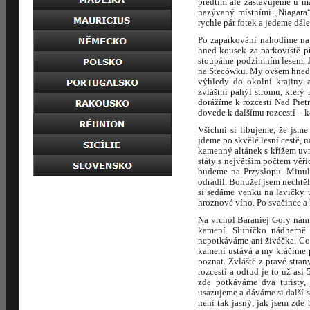
předtím ale zastavujeme u m
nazývaný místními „Niagara“
rychle pár fotek a jedeme dále
Po zaparkování nahodíme na 
hned kousek za parkoviště p
stoupáme podzimním lesem. Jd
na Stecówku. My ovšem hned 
výhledy do okolní krajiny 
zvláštní pahýl stromu, který
dorážíme k rozcestí Nad Pie
dovede k dalšímu rozcestí – 
Všichni si libujeme, že jsm
jdeme po skvělé lesní cestě, 
kamenný altánek s křížem uvn
státy s největším počtem věř
budeme na Przysłopu. Minul
odradil. Bohužel jsem nechtěl 
si sedáme venku na lavičky 
hroznové víno. Po svačince a 
Na vrchol Baraniej Gory nám
kamení. Sluníčko nádherně 
nepotkáváme ani živáčka. Což
kamení ustává a my kráčíme p
poznat. Zvláště z pravé stran
rozcestí a odtud je to už as
zde potkáváme dva turisty,
usazujeme a dáváme si další 
není tak jasný, jak jsem zde b