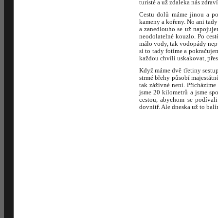
turisté a už zdaleka nás zdrav
Cestu dolů máme jinou a po
kameny a kořeny. No ani tady 
a zanedlouho se už napojuje
neodolatelné kouzlo. Po cest
málo vody, tak vodopády nepů
si to tady fotíme a pokračuje
každou chvíli uskakovat, přes
Když máme dvě třetiny sestup
strmé břehy působí majestát
tak záživné není. Přicházíme
jsme 20 kilometrů a jsme spo
cestou, abychom se podívali
dovnitř. Ale dneska už to bal