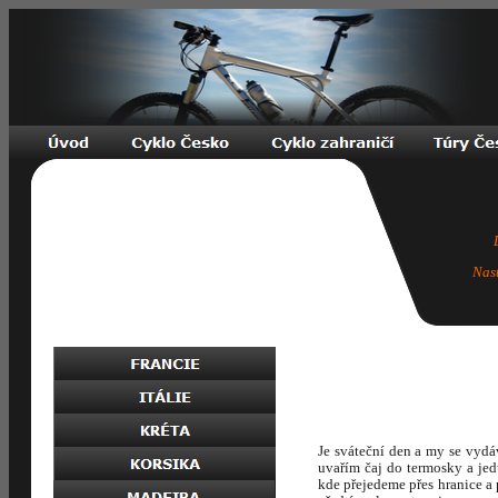
Nas
Je sváteční den a my se vyd
uvařím čaj do termosky a je
kde přejedeme přes hranice a