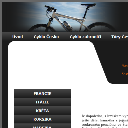
Nas
Ses
Je dopoledne, s Irmískem vy
ještě dělat kámoška s jej
soukromém penziónu ve Štefa