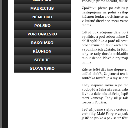
Počasí je přímo ideální, tak s
Zpočátku jdeme po asfaltu 
nastupujeme na polní vyšlap
krásnou louku a ocitáme se n
v krásné dřevěnce mezi vzros
mnm).
Odtud pokračujeme dále po ž
vyhlídce a pod sebou máme Do
další vyhlídka a poté už ses
procházíme po lavičkách a žeb
vzpomínkách zůstalo. Já fotím
taky se tady docela ochladil
minut denně. Nové diery mají
mnm).
Zde se ještě dáváme doprava a
udělali dobře, že jsme si ten
soutěska rozšiřuje a my se oci
Tady šlapáme rovně a po mo
vodopád a čeká nás cesta vzh
lávku a dále nás už čekají s
mezi kameny. Tady už je tak
rozcestí Podžiar.
Teď už jdeme stejnou cestou 
vrcholky Malé Fatry v zapad
ještě na pivko a pak se už tě