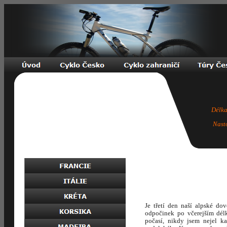
Délka
Nast
Je třetí den naší alpské do
odpočinek po včerejším dél
počasí, nikdy jsem nejel 