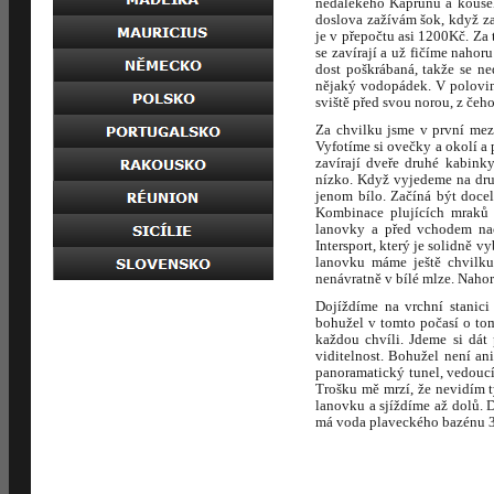
nedalekého Kaprunu a kousek
doslova zažívám šok, když za
je v přepočtu asi 1200Kč. Za
se zavírají a už fičíme nahor
dost poškrábaná, takže se n
nějaký vodopádek. V polovině
sviště před svou norou, z čeh
Za chvilku jsme v první mez
Vyfotíme si ovečky a okolí a
zavírají dveře druhé kabink
nízko. Když vyjedeme na druh
jenom bílo. Začíná být docel
Kombinace plujících mraků a
lanovky a před vchodem nac
Intersport, který je solidně 
lanovku máme ještě chvilku
nenávratně v bílé mlze. Nahor
Dojíždíme na vrchní stanici
bohužel v tomto počasí o to
každou chvíli. Jdeme si dát 
viditelnost. Bohužel není a
panoramatický tunel, vedoucí 
Trošku mě mrzí, že nevidím t
lanovku a sjíždíme až dolů. 
má voda plaveckého bazénu 3