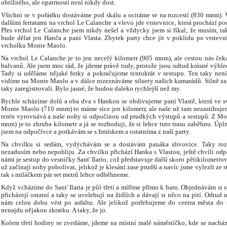
obtížného, ale opatrnosti není nikdy dost.
Všichni se v pořádku dostáváme pod skálu a ocitáme se na rozcestí (830 mnm). V
dalšími ferratami na vrchol Le Calanche a vlevo jde vrstevnice, která prochází po
Přes vrchol Le Calanche jsem nikdy nešel a vždycky jsem si říkal, že musím, t
bude dělat jen Hanča a paní Vlasta. Zbytek party chce jít v poklidu po vrstev
vrcholku Monte Maolo.
Na vrchol Le Calanche je to jen necelý kilometr (905 mnm), ale cestou nás čeka
balvanů. Ale jsem moc rád, že jdeme právě tudy, protože jsou odtud krásné výhle
Tady si uděláme nějaké fotky a pokračujeme tentokrát v sestupu. Ten taky nen
vidíme na Monte Maolo a v dálce rozeznáváme siluety našich kamarádů. Silně za
taky zaregistrovali. Bylo jasné, že budou daleko rychlejší než my.
Rychle scházíme dolů a oba dva s Hankou se obdivujeme paní Vlastě, která ve s
Monte Maolo (710 mnm) to máme sice jen kilometr, ale naše už tam nezastihujem
terén vyrovnává a naše nohy si odpočinou od prudkých výstupů a sestupů. Z M
mnm) je to zhruba kilometr a já se rozhoduji, že si lehce tuto trasu zaběhnu. Úpl
jsem na odpočívce a potkávám se s Irmískem a ostatníma z naší party.
Na chvilku si sedám, vydýchávám se a dostávám panáka slivovice. Taky roz
nezadusím nebo nepobliju. Za chvilku přichází Hanka s Vlastou, ještě chvíli odp
námi je sestup do vesničky Sant' Ilario, což představuje další skoro pětikilometr
už začínají nohy pobolívat, jelikož je klesání zase prudší a navíc jsme vylezli ze s
tak s miláčkem pár set metrů lehce odběhneme.
Když vcházíme do Sant' Ilaria je půl třetí a míříme přímo k baru. Objednávám si 
přicházejí ostatní a taky se uvelebují na židlích a dávají si něco na pití. Odtu
nám celou dobu vést po asfaltu. Ale jelikož potřebujeme do centra města do 
nenajdu nějakou zkratku. A taky, že jo.
Kolem třetí hodiny se zvedáme, jdeme na místní malé náměstíčko, kde se nachází 