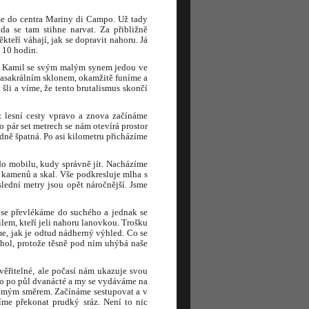
me do centra Mariny di Campo. Už tady
a se tam stihne narvat. Za přibližně
kteří váhají, jak se dopravit nahoru. Já
d 10 hodin.
ce Kamil se svým malým synem jedou ve
masakrálním sklonem, okamžitě funíme a
 šli a víme, že tento brutalismus skončí
 lesní cesty vpravo a znova začínáme
 pár set metrech se nám otevírá prostor
dně špatná. Po asi kilometru přicházíme
 do mobilu, kudy správně jít. Nacházíme
 kamenů a skal. Vše podkresluje mlha s
lední metry jsou opět náročnější. Jsme
 se převlékáme do suchého a jednak se
lem, kteří jeli nahoru lanovkou. Trošku
me, jak je odtud nádherný výhled. Co se
chol, protože těsně pod ním uhýbá naše
věřitelné, ale počasí nám ukazuje svou
co po půl dvanácté a my se vydáváme na
 přímým směrem. Začínáme sestupovat a v
íme překonat prudký sráz. Není to nic