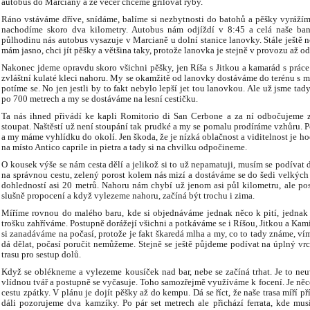
autobus do Marciany a že večer chceme grilovat ryby.
Ráno vstáváme dříve, snídáme, balíme si nezbytnosti do batohů a pěšky vyráží
nachodíme skoro dva kilometry. Autobus nám odjíždí v 8:45 a celá naše band
půlhodinu nás autobus vysazuje v Marcianě u dolní stanice lanovky. Stále ještě ně
mám jasno, chci jít pěšky a většina taky, protože lanovka je stejně v provozu až o
Nakonec jdeme opravdu skoro všichni pěšky, jen Ríša s Jitkou a kamarád s prá
zvláštní kulaté kleci nahoru. My se okamžitě od lanovky dostáváme do terénu s 
potíme se. No jen jestli by to fakt nebylo lepší jet tou lanovkou. Ale už jsme tady
po 700 metrech a my se dostáváme na lesní cestičku.
Ta nás ihned přivádí ke kapli Romitorio di San Cerbone a za ní odbočujeme z
stoupat. Naštěstí už není stoupání tak prudké a my se pomalu prodíráme vzhůru. Po
a my máme vyhlídku do okolí. Jen škoda, že je nízká oblačnost a viditelnost je ho
na místo Antico caprile in pietra a tady si na chvilku odpočineme.
O kousek výše se nám cesta dělí a jelikož si to už nepamatuji, musím se podívat
na správnou cestu, zelený porost kolem nás mizí a dostáváme se do šedi velkých
dohledností asi 20 metrů. Nahoru nám chybí už jenom asi půl kilometru, ale pos
slušně propocení a když vylezeme nahoru, začíná být trochu i zima.
Míříme rovnou do malého baru, kde si objednáváme jednak něco k pití, jednak
trošku zahříváme. Postupně dorážejí všichni a potkáváme se i Ríšou, Jitkou a Kami
si zanadáváme na počasí, protože je fakt škaredá mlha a my, co to tady známe, ví
dá dělat, počasí poručit nemůžeme. Stejně se ještě půjdeme podívat na úplný vr
trasu pro sestup dolů.
Když se oblékneme a vylezeme kousíček nad bar, nebe se začíná trhat. Je to neu
vlídnou tvář a postupně se vyčasuje. Toho samozřejmě využíváme k focení. Je ně
cestu zpátky. V plánu je dojít pěšky až do kempu. Dá se říct, že naše trasa míří
dáli pozorujeme dva kamzíky. Po pár set metrech ale přichází ferrata, kde mus