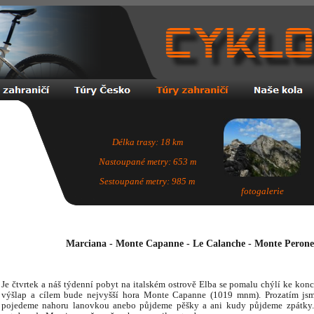
Délka trasy: 18 km
Nastoupané metry: 653 m
Sestoupané metry: 985 m
fotogalerie
Marciana - Monte Capanne - Le Calanche - Monte Peron
Je čtvrtek a náš týdenní pobyt na italském ostrově Elba se pomalu chýlí ke konc
výšlap a cílem bude nejvyšší hora Monte Capanne (1019 mnm). Prozatím jsme 
pojedeme nahoru lanovkou anebo půjdeme pěšky a ani kudy půjdeme zpátky.