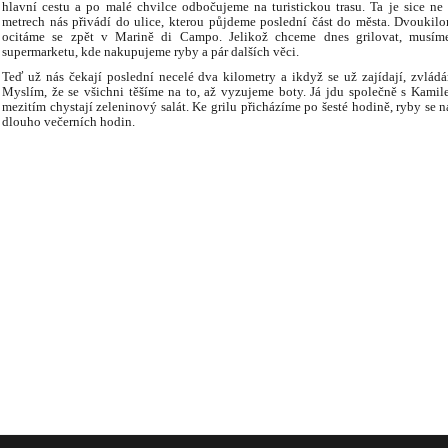
hlavní cestu a po malé chvilce odbočujeme na turistickou trasu. Ta je sice ne
metrech nás přivádí do ulice, kterou půjdeme poslední část do města. Dvouki
ocitáme se zpět v Marině di Campo. Jelikož chceme dnes grilovat, musím
supermarketu, kde nakupujeme ryby a pár dalších věci.
Teď už nás čekají poslední necelé dva kilometry a ikdyž se už zajídají, zvlád
Myslím, že se všichni těšíme na to, až vyzujeme boty. Já jdu společně s Kamil
mezitím chystají zeleninový salát. Ke grilu přicházíme po šesté hodině, ryby se
dlouho večerních hodin.