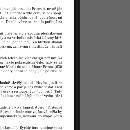
pravo jde cesta do Fetovaii, rovně jde
d Le Calanche a tyto cesty se pak spojí.
akže dneska půjdu rovně. Společnost mi
nici. Domlouváme se, že nás počkají na
jí malé ferraty a spousta přeskakování
dy a na vrcholku nás čeká železný kříž.
í úplně jednoduchý. Za blízkou skálou
pískám, zamávám a myslím, že nás naši
vých letech má více energii než my. Na
e, takže pokračujeme dále. Tady se už
onte Maola do sedla Monte Perone (630
ně dobrý nápad to nebyl, ale po chvilce
hodně skvělý nápad. Nevím, jestli se
očíváme a pak je čas vydat se dál. Před
ový úsek a sestoupaných 430 metrů. Tady
tínu lesa a začíná být pěkně vedro. Ale i
studené pivo a Irmísek Aperol. Postupně
d už cesta nebude moc zajímavá, měla by
supermarketu, koukám do mapy, jestli
i kostelík. Rychlé foto, vracíme se na