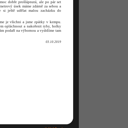
 moc dobře prošlápnutá, ale po pár set
lometrový úsek máme zdárně za sebou a
e si ještě udělat malou zacházku do
áme je všichni a jsme zpátky v kempu.
em opláchnout a nakořenit ryby, holky
 nám podaří na výbornou a vydržíme tam
03.10.2019