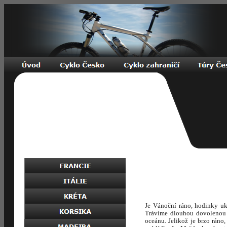
Je Vánoční ráno, hodinky u
Trávíme dlouhou dovolenou 
oceánu. Jelikož je brzo rán