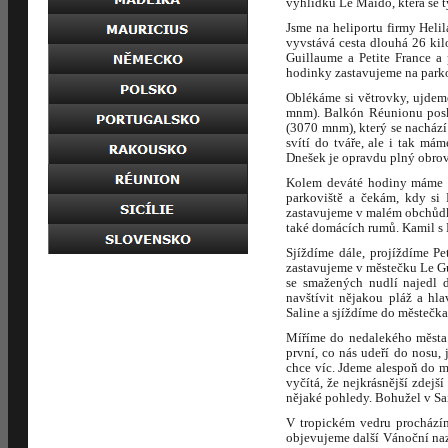
vyhlídku Le Maïdo, která se t
Jsme na heliportu firmy Heli
vyvstává cesta dlouhá 26 kil
Guillaume a Petite France a
hodinky zastavujeme na parko
Oblékáme si větrovky, ujdem
mnm). Balkón Réunionu posky
(3070 mnm), který se nachází
svítí do tváře, ale i tak m
Dnešek je opravdu plný obro
Kolem deváté hodiny máme po
parkoviště a čekám, kdy si 
zastavujeme v malém obchůdku
také domácích rumů. Kamil s 
Sjíždíme dále, projíždíme P
zastavujeme v městečku Le Gui
se smažených nudlí najedl d
navštívit nějakou pláž a hl
Saline a sjíždíme do městečka 
Míříme do nedalekého města 
první, co nás udeří do nosu
chce víc. Jdeme alespoň do 
vyčítá, že nejkrásnější zdejš
nějaké pohledy. Bohužel v Sain
V tropickém vedru procházím
objevujeme další Vánoční na