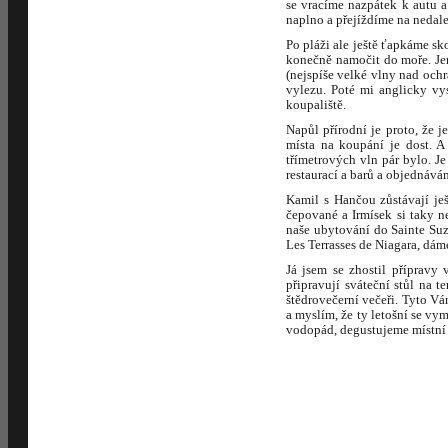
se vracíme nazpátek k autu 
naplno a přejíždíme na nedal
Po pláži ale ještě ťapkáme s
konečně namočit do moře. Jen
(nejspíše velké vlny nad och
vylezu. Poté mi anglicky vy
koupaliště.
Napůl přírodní je proto, že 
místa na koupání je dost. A
třímetrových vln pár bylo. 
restaurací a barů a objednává
Kamil s Hančou zůstávají ješ
čepované a Irmísek si taky n
naše ubytování do Sainte Su
Les Terrasses de Niagara, dám
Já jsem se zhostil přípravy
připravují sváteční stůl na 
štědrovečerní večeři. Tyto Vá
a myslím, že ty letošní se vy
vodopád, degustujeme místní