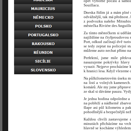
opět výborné počasí a samo
Souillacu.
Dneska řídím já a mám plné r
odvážnější, tak má přednost.
z podvozku našeho Mitsubish
městečka Riviére des Anguill
Za tímto městečkem si udělá
najíždíme na čtyřproudovou 
Port, odkud začínají dvě tur
se tedy zeptat na policejní s
můžeme auto nechat přímo na 
Perfektní, jsme mile překv
nasazujeme pokrývky hlavy 
vyrazit. Nejprve procházíme k
k hranici lesa. Když vlezeme 
Na půlkilometrovém úseku mus
na listí a volných kamenech.
komárů. Ale my jsme připraven
ze skal si dáváme pauzu. Vyd
Je jedna hodina odpoledne a
na pobřeží a nádherně zbarve
šlape asi půl kilometru a pa
pohodlnější a bezpečnější ne
Každou chvíli zastavujeme 
minutách přicházíme na vrc
hlavně se kocháme výhledem j