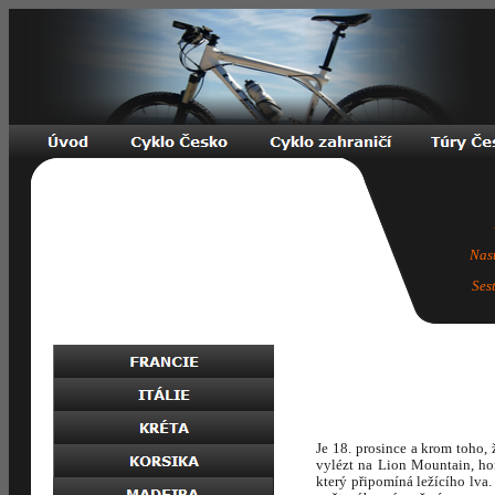
Nas
Ses
Je 18. prosince a krom toho,
vylézt na Lion Mountain, ho
který připomíná ležícího lva