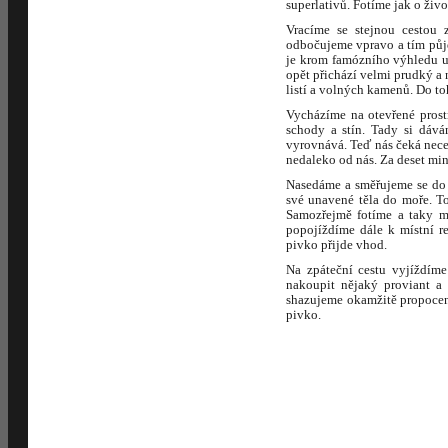
superlativů. Fotíme jak o živo
Vracíme se stejnou cestou 
odbočujeme vpravo a tím půjd
je krom famózního výhledu um
opět přichází velmi prudký a 
listí a volných kamenů. Do t
Vycházíme na otevřené prostr
schody a stín. Tady si dává
vyrovnává. Teď nás čeká nece
nedaleko od nás. Za deset min
Nasedáme a směřujeme se do 
své unavené těla do moře. T
Samozřejmě fotíme a taky má
popojíždíme dále k místní r
pivko přijde vhod.
Na zpáteční cestu vyjíždím
nakoupit nějaký proviant a 
shazujeme okamžitě propocen
pivko.