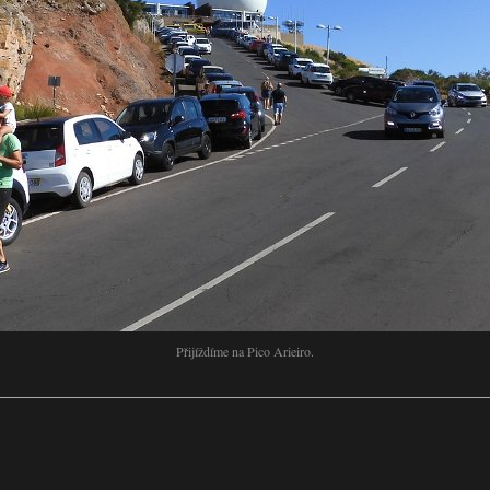
Přijíždíme na Pico Arieiro.