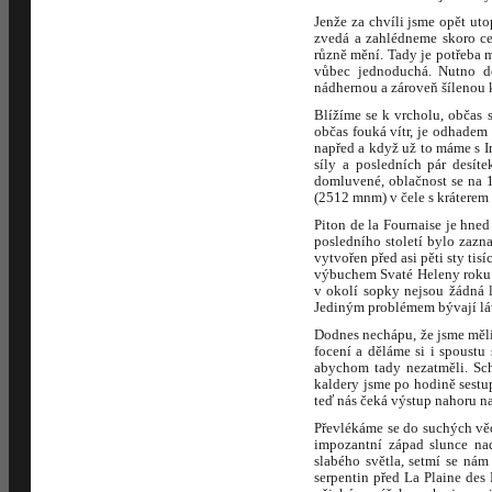
Jenže za chvíli jsme opět ut
zvedá a zahlédneme skoro ce
různě mění. Tady je potřeba 
vůbec jednoduchá. Nutno do
nádhernou a zároveň šílenou k
Blížíme se k vrcholu, občas 
občas fouká vítr, je odhadem
napřed a když už to máme s I
síly a posledních pár desí
domluvené, oblačnost se na 
(2512 mnm) v čele s kráterem
Piton de la Fournaise je hn
posledního století bylo zazn
vytvořen před asi pěti sty tisí
výbuchem Svaté Heleny roku 1
v okolí sopky nejsou žádná l
Jediným problémem bývají láv
Dodnes nechápu, že jsme měli
focení a děláme si i spoustu
abychom tady nezatměli. Sch
kaldery jsme po hodině sestu
teď nás čeká výstup nahoru na
Převlékáme se do suchých vě
impozantní západ slunce nad
slabého světla, setmí se nám
serpentin před La Plaine des