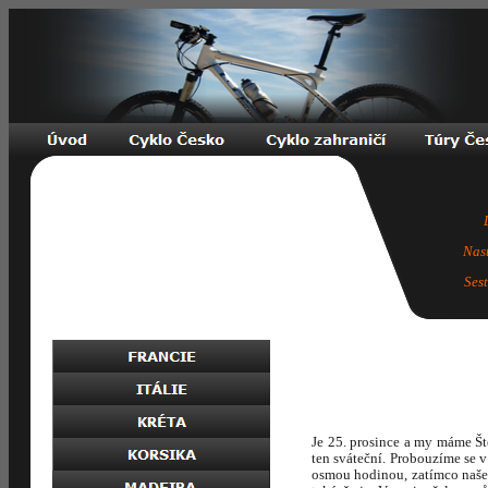
Nas
Ses
Je 25. prosince a my máme Št
ten sváteční. Probouzíme se 
osmou hodinou, zatímco naše 