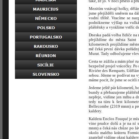
také, že jo. V noci pršelo a 
Mezitím vstávají holky, dělá
jsme přejížděli směrem na dá
vodní tříště. Vracíme se na
podnikneme výšlap na vulkán
pláštěnky a vyrážíme vstříc d
Dneska padá volba řidiče na 
přejíždíme do města Saint
kilometrech projíždíme měst
mě čeká první dávka pořádný
Murat. Tady odbočujeme vlevo
Cesta se zúžila a mám plné r
bezpečně projel vrácečky. Po 
Riviére des Remparts. Udělám
sebou. Jdeme se podívat na v
máme pocit, že jsme se ocitli
Jedeme ještě pár kilometrů, b
bundy a přehazujeme pláštěnk
nepřeje, vidíme jen mlhu a d
tedy na túru k šest kilome
Bellecombe (2319 mnm) a pro
kaldery.
Kaldera Enclos Fouqué je mís
vine prudce dolů a je na ní
mnm) a čeká nás chůze po lá
okolo malého kráteru Formic
znatelně vidíme okraj kaldery