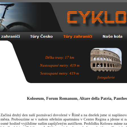
Délka trasy: 17 km
Nastoupané metry: 419 m
Sestoupané metry: 419 m
fotogalerie
Koloseum, Forum Romanum, Altare della Patria, Pantheo
Začíná druhý den naší poznávací dovolené v Římě a na dnešek jsme si naplánova
města. Probouzíme se v našem střešním apartmánu v Centro Regina a jdeme si na
osmé hodině vyjíždíme naším zapůjčeným autíčkem. Prohlídku Kolosea máme zar