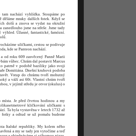
se tam nachází vyhlídka. Stoupáme po
ě děláme mraky dalších fotek. Když se
ích dolů a znova se vydat na okružní
a zanedlouho jsme na střeše. Jsme tady
ý výhled. Úžasné, fantastické, famózní.
olů.
rocházíme uličkami, cestou se podivuje
nda, kde se Panteon nachází.
 a od roku 609 zasvěcený Panně Marii
vbám vůbec. Chrám dal postavit Marcus
 to patrně v podobě baziliky jako svoji
ísaře Domitiána. Dnešní kruhová podoba
stavět. Vstup do chrámu tvoří mohutný
ký a váží asi 60t. Vlastní chrám tvoří
ou, v jejímž středu je otvor (okulus) o
o místa. Je před čtvrtou hodinou a my
likasetmetrové kličkování uličkami s
ází. Ta byla vystavěna v letech 1732 až
é fotky a odtud se už pomalu budeme
enta Italské republiky. My kolem něho
avřená a my se tady jen vytočíme a teď
Cavour a objednáváme si výbornou pizzu.