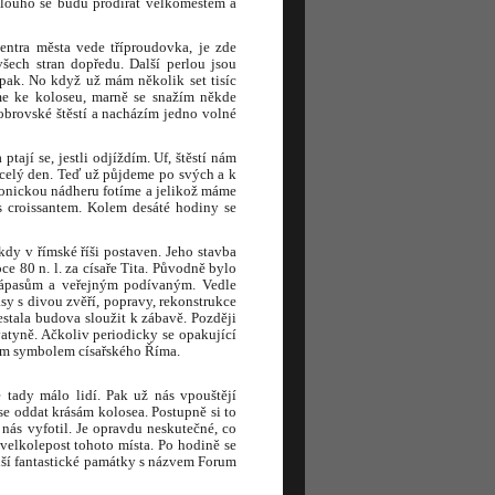
 dlouho se budu prodírat velkoměstem a
ntra města vede tříproudovka, je zde
všech stran dopředu. Další perlou jsou
opak. No když už mám několik set tisíc
íme ke koloseu, marně se snažím někde
obrovské štěstí a nacházím jedno volné
tají se, jestli odjíždím. Uf, štěstí nám
celý den. Teď už půjdeme po svých a k
ktonickou nádheru fotíme a jelikož máme
s croissantem. Kolem desáté hodiny se
kdy v římské říši postaven. Jeho stavba
ce 80 n. l. za císaře Tita. Původně bylo
zápasům a veřejným podívaným. Vedle
sy s divou zvěří, popravy, rekonstrukce
stala budova sloužit k zábavě. Později
tyně. Ačkoliv periodicky se opakující
čným symbolem císařského Říma.
tady málo lidí. Pak už nás vpouštějí
 se oddat krásám kolosea. Postupně si to
nás vyfotil. Je opravdu neskutečné, co
elkolepost tohoto místa. Po hodině se
ší fantastické památky s názvem Forum