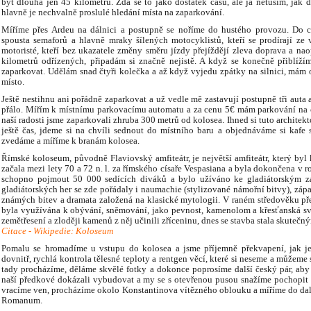
být dlouhá jen 45 kilometrů. Zdá se to jako dostatek času, ale já netuším, jak
hlavně je nechvalně proslulé hledání místa na zaparkování.
Míříme přes Ardeu na dálnici a postupně se noříme do hustého provozu. Do ce
spousta semaforů a hlavně mraky šílených motocyklistů, kteří se prodírají ze 
motoristé, kteří bez ukazatele změny směru jízdy přejíždějí zleva doprava a na
kilometrů odřízených, připadám si značně nejistě. A když se konečně přiblíž
zaparkovat. Udělám snad čtyři kolečka a až když vyjedu zpátky na silnici, mám 
místo.
Ještě nestihnu ani pořádně zaparkovat a už vedle mě zastavují postupně tři auta a p
přálo. Mířím k místnímu parkovacímu automatu a za cenu 5€ mám parkování na 
naší radosti jsme zaparkovali zhruba 300 metrů od kolosea. Ihned si tuto archite
ještě čas, jdeme si na chvíli sednout do místního baru a objednáváme si kafe 
zvedáme a míříme k branám kolosea.
Římské koloseum, původně Flaviovský amfiteátr, je největší amfiteátr, který byl 
začala mezi lety 70 a 72 n. l. za římského císaře Vespasiana a byla dokončena v ro
schopno pojmout 50 000 sedících diváků a bylo užíváno ke gladiátorským 
gladiátorských her se zde pořádaly i naumachie (stylizované námořní bitvy), zápa
známých bitev a dramata založená na klasické mytologii. V raném středověku pře
byla využívána k obývání, sněmování, jako pevnost, kamenolom a křesťanská sva
zemětřesení a zloději kamenů z něj učinili zříceninu, dnes se stavba stala skute
Citace - Wikipedie: Koloseum
Pomalu se hromadíme u vstupu do kolosea a jsme příjemně překvapení, jak je 
dovnitř, rychlá kontrola tělesné teploty a rentgen věcí, které si neseme a můžeme
tady procházíme, děláme skvělé fotky a dokonce poprosíme další český pár, aby 
naší předkové dokázali vybudovat a my se s otevřenou pusou snažíme pochopit v
vracíme ven, procházíme okolo Konstantinova vítězného oblouku a míříme do dal
Romanum.