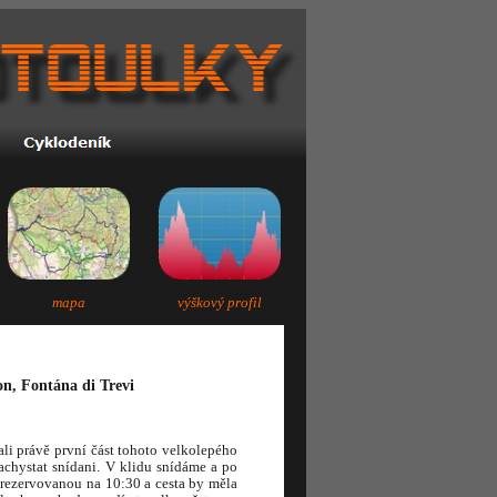
mapa
výškový profil
n, Fontána di Trevi
li právě první část tohoto velkolepého
chystat snídani. V klidu snídáme a po
ezervovanou na 10:30 a cesta by měla