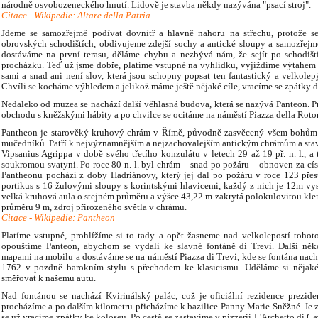
národně osvobozeneckého hnutí. Lidově je stavba někdy nazývána "psací stroj".
Citace - Wikipedie: Altare della Patria
Jdeme se samozřejmě podívat dovnitř a hlavně nahoru na střechu, protože 
obrovských schodištích, obdivujeme zdejší sochy a antické sloupy a samozřejm
dostáváme na první terasu, děláme chybu a nezbývá nám, že sejít po schodišt
procházku. Teď už jsme dobře, platíme vstupné na vyhlídku, vyjíždíme výtahem 
sami a snad ani není slov, která jsou schopny popsat ten fantastický a velkolep
Chvíli se kocháme výhledem a jelikož máme ještě nějaké cíle, vracíme se zpátky d
Nedaleko od muzea se nachází další věhlasná budova, která se nazývá Panteon. P
obchodu s kněžskými hábity a po chvilce se ocitáme na náměstí Piazza della Roto
Pantheon je starověký kruhový chrám v Římě, původně zasvěcený všem bohům
mučedníků. Patří k nejvýznamnějším a nejzachovalejším antickým chrámům a sta
Vipsanius Agrippa v době svého třetího konzulátu v letech 29 až 19 př. n. l., a
soukromou svatyni. Po roce 80 n. l. byl chrám – snad po požáru – obnoven za c
Pantheonu pochází z doby Hadriánovy, který jej dal po požáru v roce 123 pře
portikus s 16 žulovými sloupy s korintskými hlavicemi, každý z nich je 12m vyso
velká kruhová aula o stejném průměru a výšce 43,22 m zakrytá polokulovitou klenb
průměru 9 m, zdroj přirozeného světla v chrámu.
Citace - Wikipedie: Pantheon
Platíme vstupné, prohlížíme si to tady a opět žasneme nad velkolepostí tohot
opouštíme Panteon, abychom se vydali ke slavné fontáně di Trevi. Další něko
mapami na mobilu a dostáváme se na náměstí Piazza di Trevi, kde se fontána nach
1762 v pozdně barokním stylu s přechodem ke klasicismu. Uděláme si nějak
směřovat k našemu autu.
Nad fontánou se nachází Kvirinálský palác, což je oficiální rezidence prezid
procházíme a po dalším kilometru přicházíme k bazilice Panny Marie Sněžné. Je z
se už vracíme zpátky ke koloseu. Po cestě se zastavíme v pizzerii L'Archetto di 