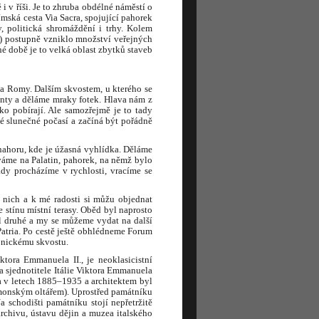
v říši. Je to zhruba obdélné náměstí o
mská cesta Via Sacra, spojující pahorek
, politická shromáždění i trhy. Kolem
76) postupně vzniklo množství veřejných
né době je to velká oblast zbytků staveb
a Romy. Dalším skvostem, u kterého se
nty a děláme mraky fotek. Hlava nám z
o pobírají. Ale samozřejmě je to tady
né slunečné počasí a začíná být pořádně
ahoru, kde je úžasná vyhlídka. Děláme
áme na Palatin, pahorek, na němž bylo
dy procházíme v rychlosti, vracíme se
 nich a k mé radosti si můžu objednat
 stínu místní terasy. Oběd byl naprosto
l druhé a my se můžeme vydat na další
atria. Po cestě ještě obhlédneme Forum
onickému skvostu.
ktora Emmanuela II., je neoklasicistní
 sjednotitele Itálie Viktora Emmanuela
a v letech 1885–1935 a architektem byl
amonským oltářem). Uprostřed památníku
 schodišti památníku stojí nepřetržitě
archivu, ústavu dějin a muzea italského