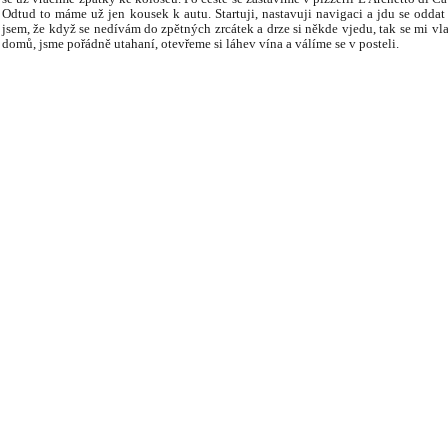
Odtud to máme už jen kousek k autu. Startuji, nastavuji navigaci a jdu se oddat
jsem, že když se nedívám do zpětných zrcátek a drze si někde vjedu, tak se mi vl
domů, jsme pořádně utahaní, otevřeme si láhev vína a válíme se v posteli.