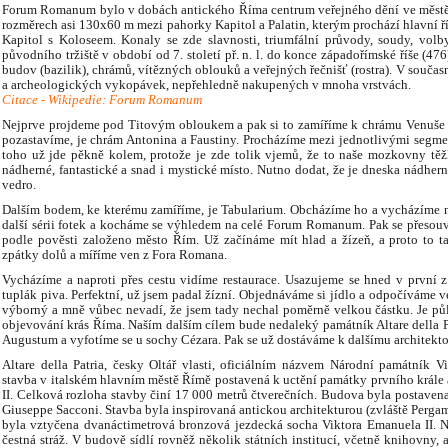
Forum Romanum bylo v dobách antického Říma centrum veřejného dění ve městě i 
rozměrech asi 130x60 m mezi pahorky Kapitol a Palatin, kterým prochází hlavní ří
Kapitol s Koloseem. Konaly se zde slavnosti, triumfální průvody, soudy, volby
původního tržiště v období od 7. století př. n. l. do konce západořímské říše (4
budov (bazilik), chrámů, vítězných oblouků a veřejných řečnišť (rostra). V součas
a archeologických vykopávek, nepřehledně nakupených v mnoha vrstvách.
Citace - Wikipedie: Forum Romanum
Nejprve projdeme pod Titovým obloukem a pak si to zamíříme k chrámu Venuše 
pozastavíme, je chrám Antonina a Faustiny. Procházíme mezi jednotlivými segme
toho už jde pěkně kolem, protože je zde tolik vjemů, že to naše mozkovny těžk
nádherné, fantastické a snad i mystické místo. Nutno dodat, že je dneska nádher
vedro.
Dalším bodem, ke kterému zamíříme, je Tabularium. Obcházíme ho a vycházíme n
další sérii fotek a kocháme se výhledem na celé Forum Romanum. Pak se přesouv
podle pověsti založeno město Řím. Už začínáme mít hlad a žízeň, a proto to ta
zpátky dolů a míříme ven z Fora Romana.
Vycházíme a naproti přes cestu vidíme restaurace. Usazujeme se hned v první z
tuplák piva. Perfektní, už jsem padal žízní. Objednáváme si jídlo a odpočíváme ve
výborný a mně vůbec nevadí, že jsem tady nechal poměrně velkou částku. Je pů
objevování krás Říma. Naším dalším cílem bude nedaleký památník Altare della P
Augustum a vyfotíme se u sochy Cézara. Pak se už dostáváme k dalšímu architekt
Altare della Patria, česky Oltář vlasti, oficiálním názvem Národní památník Vi
stavba v italském hlavním městě Římě postavená k uctění památky prvního krále a
II. Celková rozloha stavby činí 17 000 metrů čtverečních. Budova byla postaven
Giuseppe Sacconi. Stavba byla inspirovaná antickou architekturou (zvláště Perg
byla vztyčena dvanáctimetrová bronzová jezdecká socha Viktora Emanuela II. Na
čestná stráž. V budově sídlí rovněž několik státních institucí, včetně knihovny, 