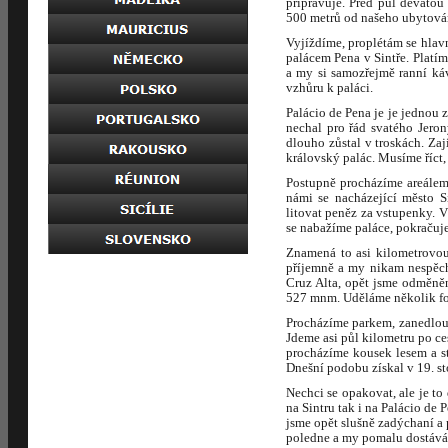
připravuje. Před půl devátou
500 metrů od našeho ubytová
Vyjíždíme, proplétám se hlav
palácem Pena v Sintře. Platí
a my si samozřejmě ranní ká
vzhůru k paláci.
Palácio de Pena je je jednou z
nechal pro řád svatého Jero
dlouho zůstal v troskách. Zaj
královský palác. Musíme říct,
Postupně procházíme areálem
námi se nacházející město S
litovat peněz za vstupenky. 
se nabažíme paláce, pokračuje
Znamená to asi kilometrovou
příjemně a my nikam nespěch
Cruz Alta, opět jsme odměně
527 mnm. Uděláme několik fot
Procházíme parkem, zanedlou
Jdeme asi půl kilometru po ce
procházíme kousek lesem a s
Dnešní podobu získal v 19. st
Nechci se opakovat, ale je to
na Sintru tak i na Palácio de
jsme opět slušně zadýchaní a
poledne a my pomalu dostávám