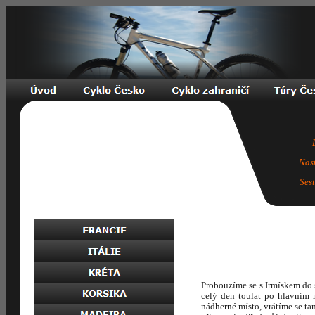
Nas
Ses
Probouzíme se s Irmískem do 
celý den toulat po hlavním 
nádherné místo, vrátíme se t