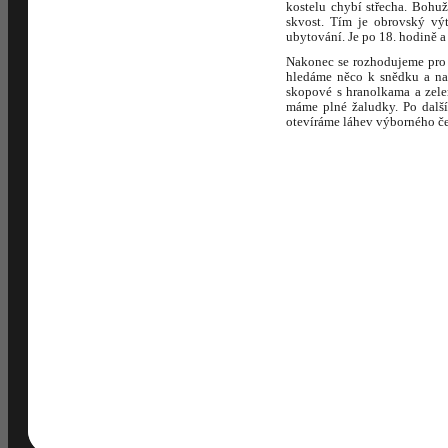
kostelu chybí střecha. Bohu
skvost. Tím je obrovský vý
ubytování. Je po 18. hodině a
Nakonec se rozhodujeme pro 
hledáme něco k snědku a na
skopové s hranolkama a zelen
máme plné žaludky. Po další
otevíráme láhev výborného č