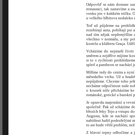
Odpověď se nám dostane zan
restauraci, tak zastavíme a 
venku jen v krátkém tričku.
u velkého hřbitova nedaleko n
Teď už půjdeme na prohlídku
rozebírají auta, pobíhají psi 
nad tím nějak nepřemýšlím a
všechno v normálu, a my pokr
kostelu a klášteru Graça. Udě
Vcházíme do nejstarší čtvr
směrem a nejdříve míjíme kost
si to v rychlosti prohlédnem
spletl a pantheon se nachází 
Míříme tedy do centra a nyní 
městského vrchu. Už u hrade
nepůjdeme. Chceme toho ješt
necháme odpočinout naše nohy
o kousek níže přicházíme ke 
románské, gotické a barokní 
Je opravdu majestátní a vevn
společně. Pak už scházíme do
březích řeky Tejo a vstupu d
Augusta, kde se nachází spo
nabídnut hašiš podezřelými m
to asi bude větší problém, než
Z hlavní tepny odbočíme a j